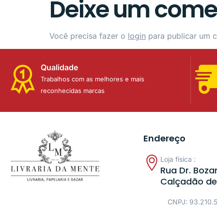
Deixe um come
Você precisa fazer o
login
para publicar um c
Qualidade
Trabalhos com as melhores e mais
reconhecidas marcas
Endereço
Loja física :
Rua Dr. Bozan
Calçadão de
CNPJ: 93.210.