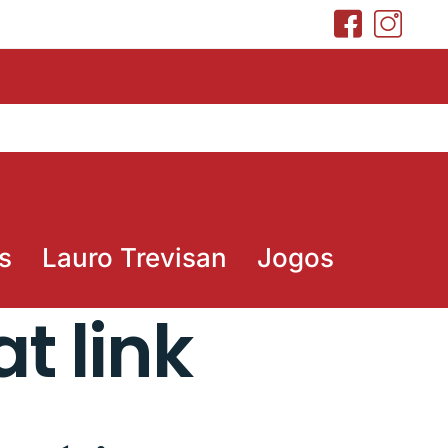
s
Lauro Trevisan
Jogos
t link