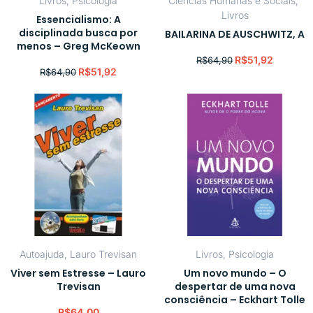
Livros
,
Psicologia
Ciências Humanas e Sociais
,
Livros
Essencialismo: A
disciplinada busca por
BAILARINA DE AUSCHWITZ, A
menos – Greg McKeown
R$
51,92
R$
64,90
R$
51,92
R$
64,90
Autoajuda
,
Lauro Trevisan
Livros
,
Psicologia
Viver sem Estresse – Lauro
Um novo mundo – O
Trevisan
despertar de uma nova
consciência – Eckhart Tolle
R$
64,00