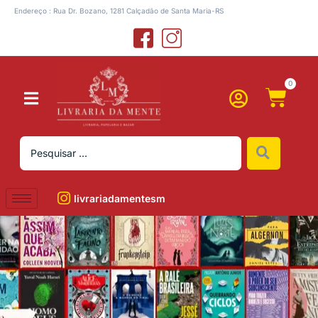
Endereço : Rua Dr. Bozano, 1281 Calçadão de Santa Maria-RS
0
livrariadamentesm