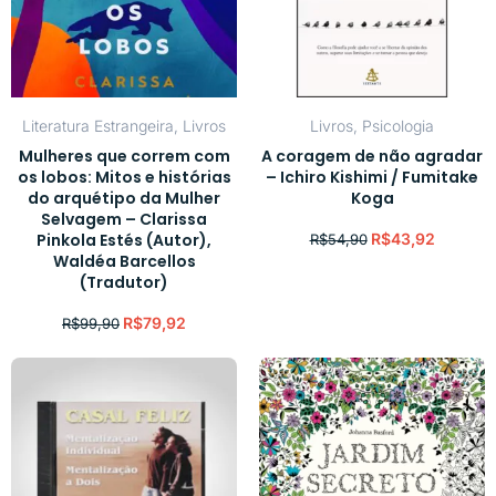
Literatura Estrangeira
,
Livros
Livros
,
Psicologia
Mulheres que correm com
A coragem de não agradar
os lobos: Mitos e histórias
– Ichiro Kishimi / Fumitake
do arquétipo da Mulher
Koga
Selvagem – Clarissa
Pinkola Estés (Autor),
R$
43,92
R$
54,90
Waldéa Barcellos
(Tradutor)
R$
79,92
R$
99,90