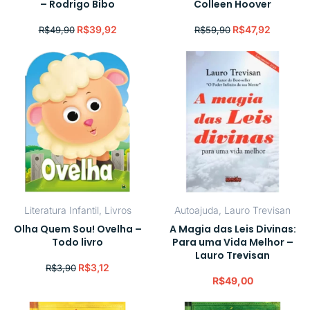
– Rodrigo Bibo
Colleen Hoover
R$
39,92
R$
47,92
R$
49,90
R$
59,90
Literatura Infantil
,
Livros
Autoajuda
,
Lauro Trevisan
Olha Quem Sou! Ovelha –
A Magia das Leis Divinas:
Todo livro
Para uma Vida Melhor –
Lauro Trevisan
R$
3,12
R$
3,90
R$
49,00