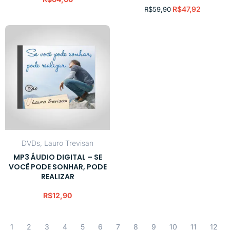
R$
47,92
R$
59,90
DVDs
,
Lauro Trevisan
MP3 ÁUDIO DIGITAL – SE
VOCÊ PODE SONHAR, PODE
REALIZAR
R$
12,90
1
2
3
4
5
6
7
8
9
10
11
12