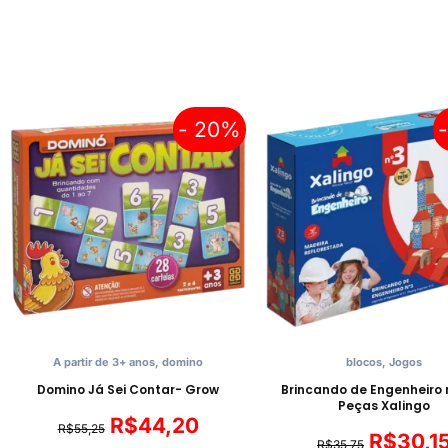
- 20%
A partir de 3+ anos
,
domino
blocos
,
Jogos
Domino Já Sei Contar- Grow
Brincando de Engenheiro 
Peças Xalingo
R$
44,20
R$
55,25
R$
30,1
R$
35,75