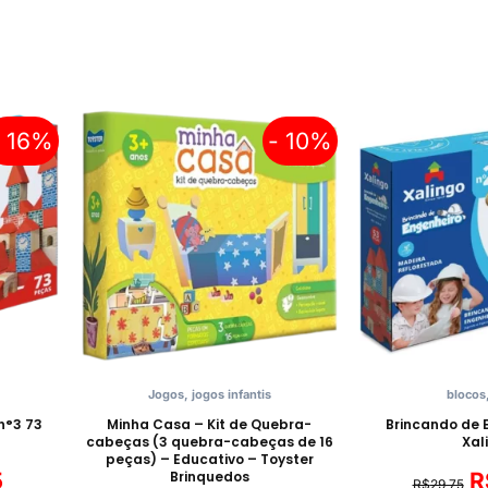
- 16%
- 10%
Jogos
,
jogos infantis
blocos
n°3 73
Minha Casa – Kit de Quebra-
Brincando de E
cabeças (3 quebra-cabeças de 16
Xal
peças) – Educativo – Toyster
5
Brinquedos
R
R$
29,75