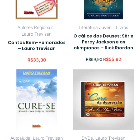
Autores Regionais
,
Literatura Juvenil
,
Livros
Lauro Trevisan
O cálice dos Deuses: Série
Percy Jackson e os
Contos Bem-Humorados
olimpianos – Rick Riordan
– Lauro Trevisan
R$
55,92
R$
69,90
R$
33,30
Autoajuda
,
Lauro Trevisan
DVDs
,
Lauro Trevisan