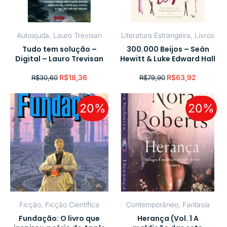
Autoajuda
,
Lauro Trevisan
Literatura Estrangeira
,
Livros
Tudo tem solução –
300.000 Beijos – Seán
Digital – Lauro Trevisan
Hewitt & Luke Edward Hall
R$
18,36
R$
63,92
R$
30,60
R$
79,90
20%
20%
Ficção
,
Ficção Científica
Contemporâneo
,
Fantasia
Fundação: O livro que
Herança (Vol. 1 A