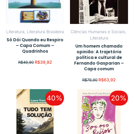
Literatura
,
Literatura Brasileira
Ciências Humanas e Sociais
,
Literatura
Só Dói Quando eu Respiro
– Capa Comum –
Um homem chamado
Quadrinhos
opinião: A trajetória
política e cultural de
R$
39,92
R$
49,90
Fernando Gasparian –
Capa comum
R$
63,92
R$
79,90
40%
20%