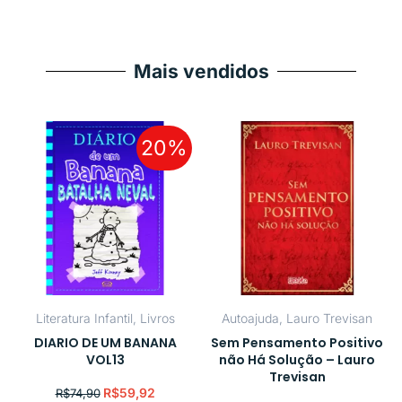
Mais vendidos
20%
Literatura Infantil
,
Livros
Autoajuda
,
Lauro Trevisan
DIARIO DE UM BANANA
Sem Pensamento Positivo
VOL13
não Há Solução – Lauro
Trevisan
R$
59,92
R$
74,90