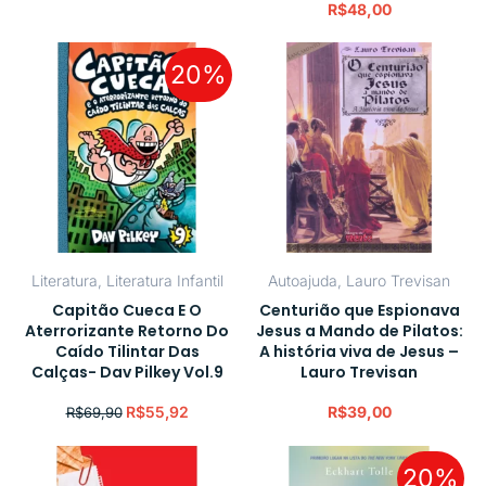
R$
48,00
20%
Literatura
,
Literatura Infantil
Autoajuda
,
Lauro Trevisan
Capitão Cueca E O
Centurião que Espionava
Aterrorizante Retorno Do
Jesus a Mando de Pilatos:
Caído Tilintar Das
A história viva de Jesus –
Calças- Dav Pilkey Vol.9
Lauro Trevisan
R$
55,92
R$
39,00
R$
69,90
20%