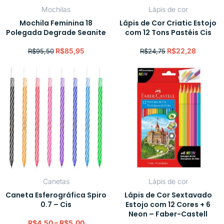
Mochilas
Lápis de cor
Mochila Feminina 18
Lápis de Cor Criatic Estojo
Polegada Degrade Seanite
com 12 Tons Pastéis Cis
R$
85,95
R$
22,28
R$
95,50
R$
24,75
Canetas
Lápis de cor
Caneta Esferográfica Spiro
Lápis de Cor Sextavado
0.7 – Cis
Estojo com 12 Cores + 6
Neon – Faber-Castell
R$
4,50
–
R$
5,00