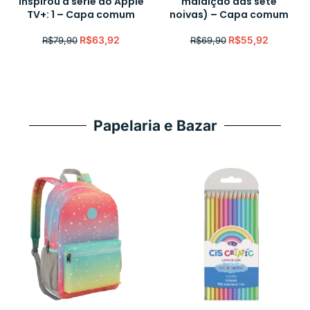
inspirou a série do Apple
maldição das sete
TV+: 1 – Capa comum
noivas) – Capa comum
R$
63,92
R$
55,92
R$
79,90
R$
69,90
Papelaria e Bazar