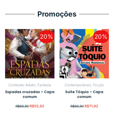
Promoções
20%
20%
Conteúdo Adulto
,
Fantasia
Contemporâneo
,
Ficção
Espadas cruzadas – Capa
Suíte Tóquio – Capa
comum
comum
R$
55,92
R$
71,92
R$
69,90
R$
89,90