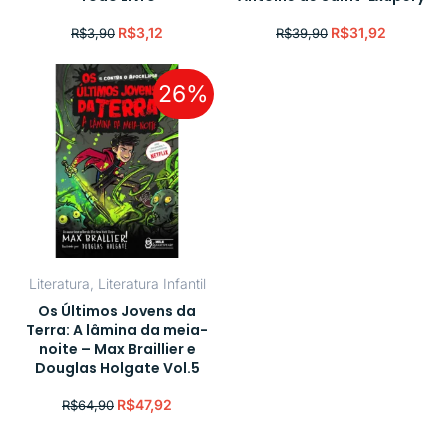
R$
3,12
R$
31,92
R$
3,90
R$
39,90
26%
Literatura
,
Literatura Infantil
Os Últimos Jovens da
Terra: A lâmina da meia-
noite – Max Braillier e
Douglas Holgate Vol.5
R$
47,92
R$
64,90