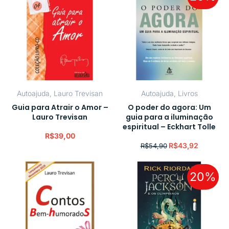
Autoajuda
,
Lauro Trevisan
Autoajuda
,
Livros
Guia para Atrair o Amor –
O poder do agora: Um
Lauro Trevisan
guia para a iluminação
espiritual – Eckhart Tolle
R$
39,00
R$
43,92
R$
54,90
20%