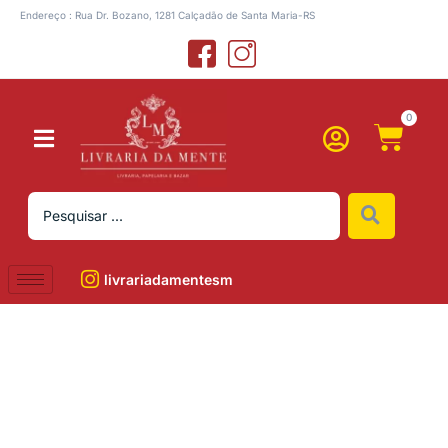
Endereço : Rua Dr. Bozano, 1281 Calçadão de Santa Maria-RS
0
livrariadamentesm