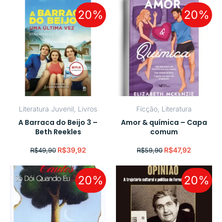
20%
20%
Literatura Juvenil
,
Livros
Ficção
,
Literatura
A Barraca do Beijo 3 –
Amor & química – Capa
Beth Reekles
comum
R$
39,92
R$
47,92
R$
49,90
R$
59,90
20%
20%