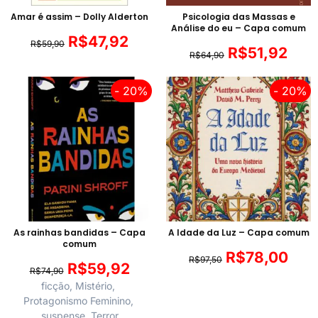
Amar é assim – Dolly Alderton
Psicologia das Massas e
Análise do eu – Capa comum
R$
47,92
R$
59,90
R$
51,92
R$
64,90
- 20%
- 20%
As rainhas bandidas – Capa
A Idade da Luz – Capa comum
comum
R$
78,00
R$
97,50
R$
59,92
R$
74,90
ficção
,
Mistério
,
Protagonismo Feminino
,
suspense
,
Terror