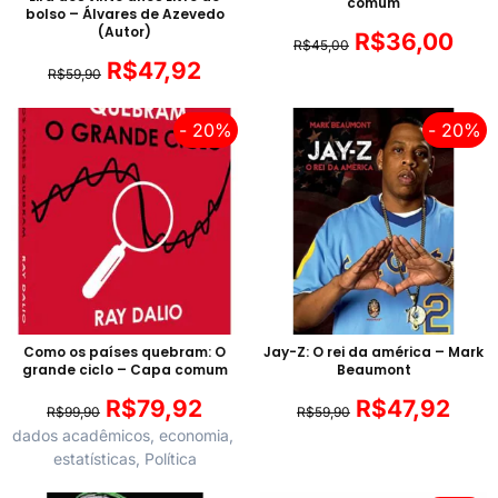
comum
bolso – Álvares de Azevedo
(Autor)
R$
36,00
R$
45,00
R$
47,92
R$
59,90
- 20%
- 20%
Como os países quebram: O
Jay-Z: O rei da américa – Mark
grande ciclo – Capa comum
Beaumont
R$
79,92
R$
47,92
R$
99,90
R$
59,90
dados acadêmicos
,
economia
,
estatísticas
,
Política