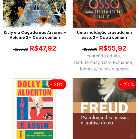
Kitty e a Caçada nas Arvores –
Uma maldição cravada em
Volume 2 – Capa comum
osso: 2 – Capa comum
R$
47,92
R$
55,92
R$
59,90
R$
69,90
conteúdo adulto
,
dark fantasy
,
Dark Romance
,
fantasia
,
reinos e guerra
- 20%
- 20%