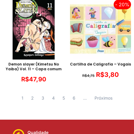
- 20%
Demon slayer (Kimetsu No
Cartilha de Caligrafia – Vogais
Yaiba) Vol. 11 – Capa comum
R$
3,80
R$
4,75
R$
47,90
1
2
3
4
5
6
…
Próximos
Qualidade