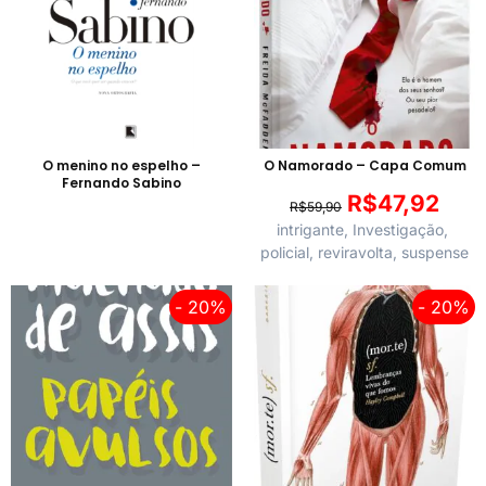
O menino no espelho –
O Namorado – Capa Comum
Fernando Sabino
R$
47,92
R$
59,90
intrigante
,
Investigação
,
policial
,
reviravolta
,
suspense
- 20%
- 20%