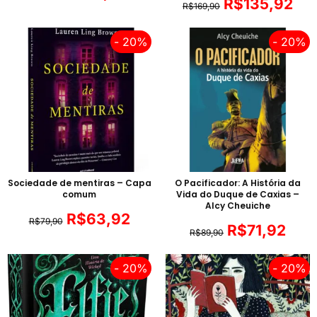
R$
135,92
R$
169,90
- 20%
- 20%
Sociedade de mentiras – Capa
O Pacificador: A História da
comum
Vida do Duque de Caxias –
Alcy Cheuiche
R$
63,92
R$
79,90
R$
71,92
R$
89,90
- 20%
- 20%