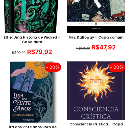
Elfie: Uma História de Wicked –
Mrs. Dalloway – Capa comum
Capa dura
R$
47,92
R$
59,90
R$
79,92
R$
99,90
- 20%
- 20%
Consciência Crística – Capa
Lira dos vinte anos Livro de