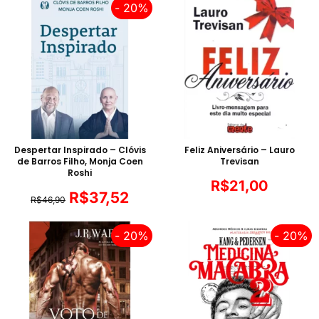
- 20%
Despertar Inspirado – Clóvis
Feliz Aniversário – Lauro
de Barros Filho, Monja Coen
Trevisan
Roshi
R$
21,00
R$
37,52
R$
46,90
- 20%
- 20%