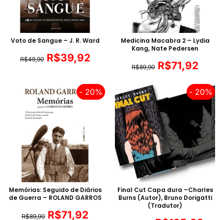
Voto de Sangue – J. R. Ward
Medicina Macabra 2 – Lydia
Kang, Nate Pedersen
R$
39,92
R$
49,90
R$
71,92
R$
89,90
- 20%
- 20%
Memórias: Seguido de Diários
Final Cut Capa dura –Charles
de Guerra – ROLAND GARROS
Burns (Autor), Bruno Dorigatti
(Tradutor)
R$
71,92
R$
89,90