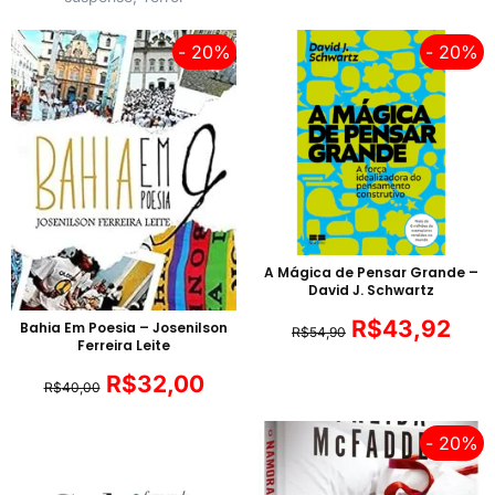
- 20%
- 20%
A Mágica de Pensar Grande –
David J. Schwartz
R$
43,92
Bahia Em Poesia – Josenilson
R$
54,90
Ferreira Leite
R$
32,00
R$
40,00
- 20%