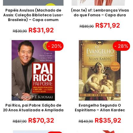
Papéis Avulsos (Machado de
(mor.te) sf: Lembranças Vivas
Assis: Coleção Biblioteca Luso-
do que Fomos – Capa dura
Brasileira) – Capa comum
R$
71,92
R$
89,90
R$
31,92
R$
39,90
- 20%
- 28%
Pai Rico, pai Pobre: Edição de
Evangelho Segundo O
20 Anos Atualizada e Ampliada
Espiritismo – Allan Kardec
R$
70,32
R$
35,92
R$
87,90
R$
49,90