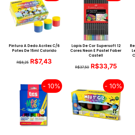
Pintura A Dedo Acrilex C/6
Lapis De Cor Supersoft 12
Re
Potes De 15ml Colorido
Cores Neon E Pastel Faber
L
Castell
C
R$
7,43
R$
8,25
R$
33,75
R$
37,50
- 10%
- 10%