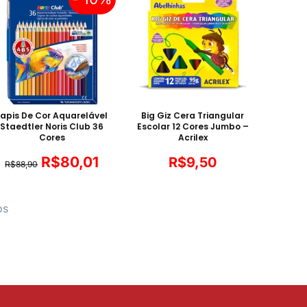
Lapis De Cor Aquarelável
Big Giz Cera Triangular
Staedtler Noris Club 36
Escolar 12 Cores Jumbo –
Cores
Acrilex
R$
80,01
R$
9,50
R$
88,90
os