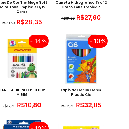
ápis De Cor Tris Mega Soft
Caneta Hidrográfica Tris 12
Color Tons Tropicais C/12
Cores Tons Tropicais
Cores
R$
27,90
R$
31,00
R$
28,35
R$
31,50
- 14%
- 10%
CANETA HID NEO PEN C.12
Lápis de Cor 36 Cores
MIRIM
Plastic Cis
R$
10,80
R$
32,85
R$
12,50
R$
36,50
- 10%