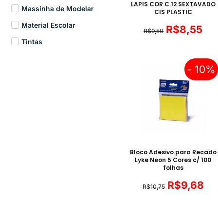
LAPIS COR C.12 SEXTAVADO
Massinha de Modelar
CIS PLASTIC
Material Escolar
R$
8,55
R$
9,50
Tintas
- 10%
Bloco Adesivo para Recado
Lyke Neon 5 Cores c/ 100
folhas
R$
9,68
R$
10,75