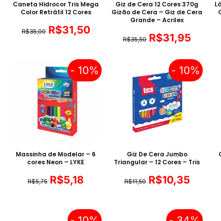
Caneta Hidrocor Tris Mega
Giz de Cera 12 Cores 370g
L
Color Retrátil 12 Cores
Gizão de Cera – Giz de Cera
Grande – Acrilex
R$
31,50
R$
35,00
R$
31,95
R$
35,50
- 10%
- 10%
Massinha de Modelar – 6
Giz De Cera Jumbo
cores Neon – LYKE
Triangular – 12 Cores – Tris
R$
5,18
R$
10,35
R$
5,75
R$
11,50
- 10%
- 34%