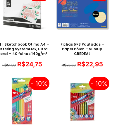
fil Sketchbook Otima A4 –
Fichas 5×8 Pautadas –
ettering SystemFlex, Ultra
Papel Pólen – SumUp
oral – 40 folhas 140g/m²
CREDEAL
R$
24,75
R$
22,95
R$
51,90
R$
25,50
- 10%
- 10%