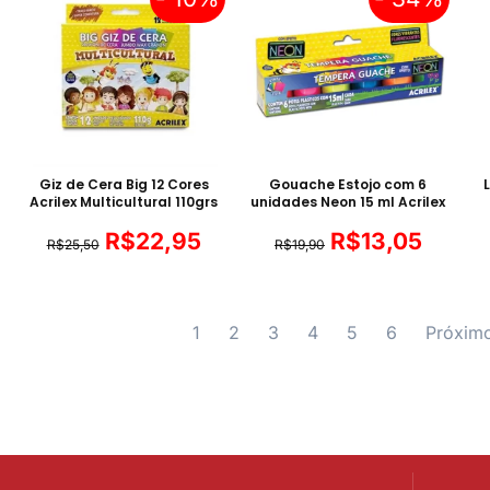
Giz de Cera Big 12 Cores
Gouache Estojo com 6
Acrilex Multicultural 110grs
unidades Neon 15 ml Acrilex
R$
22,95
R$
13,05
R$
25,50
R$
19,90
1
2
3
4
5
6
Próxim