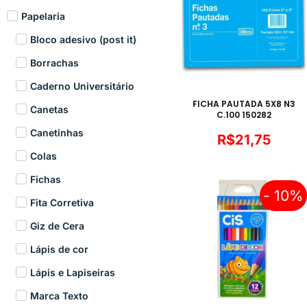
Papelaria
Bloco adesivo (post it)
Borrachas
Caderno Universitário
FICHA PAUTADA 5X8 N3
Canetas
C.100 150282
Canetinhas
R$
21,75
Colas
Fichas
- 10%
Fita Corretiva
Giz de Cera
Lápis de cor
Lápis e Lapiseiras
Marca Texto