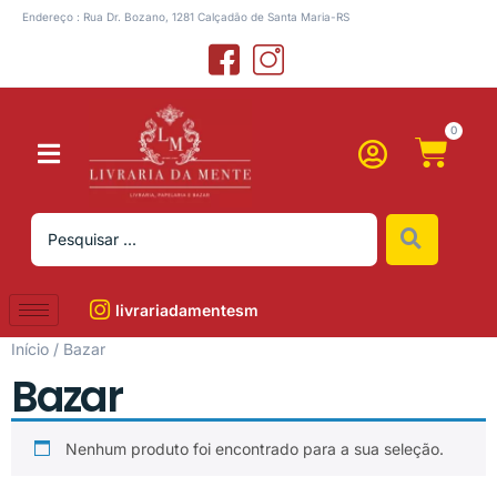
Endereço : Rua Dr. Bozano, 1281 Calçadão de Santa Maria-RS
0
livrariadamentesm
Início
/ Bazar
Bazar
Nenhum produto foi encontrado para a sua seleção.