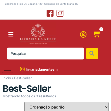
Endereço : Rua Dr. Bozano, 1281 Calçadão de Santa Maria-RS
0
livrariadamentesm
Início
/ Best-Seller
Best-Seller
Mostrando todos os 3 resultados