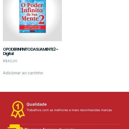
O PODER INFINITO DA SUA MENTE 2 –
Digital
R$
42,00
Adicionar ao carrinho
Qualidade
Trabalhos com as melhores e mais reconhecidas marcas