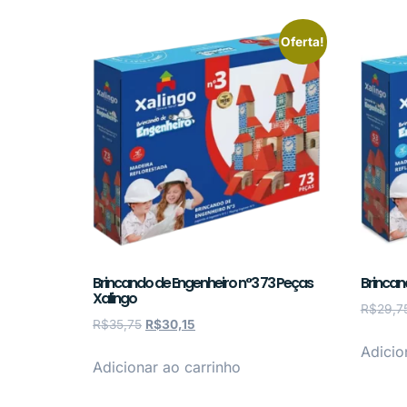
Oferta!
Brincando de Engenheiro n°3 73 Peças
Brincan
Xalingo
R$
29,7
R$
35,75
R$
30,15
Adicio
Adicionar ao carrinho