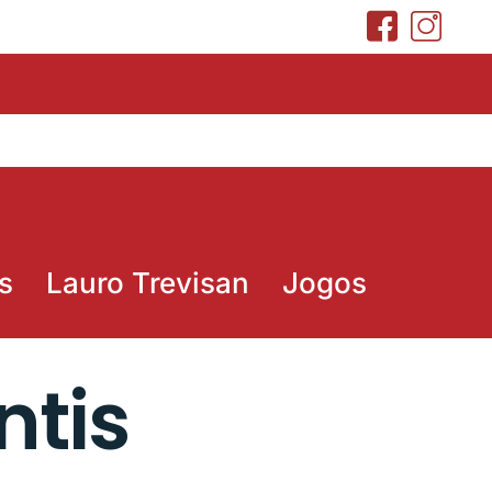
s
Lauro Trevisan
Jogos
ntis