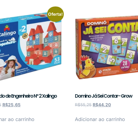
Oferta!
do de Engenheiro Nº 2 Xalingo
Domino Já Sei Contar- Grow
5
R$
25,65
R$
55,25
R$
44,20
nar ao carrinho
Adicionar ao carrinho