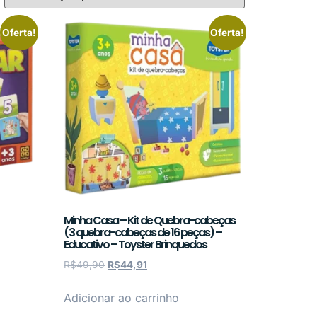
Oferta!
Oferta!
Minha Casa – Kit de Quebra-cabeças
(3 quebra-cabeças de 16 peças) –
Educativo – Toyster Brinquedos
R$
49,90
R$
44,91
Adicionar ao carrinho