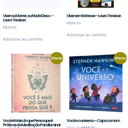
Viver ou Morrer, ou Nada Disso. –
Viver sem Estresse – Lauro Trevisan
Lauro Trevisan
R$
64,00
R$
29,90
Adicionar ao carrinho
Adicionar ao carrinho
Oferta!
Oferta!
Você é Mais do que Pensa que é:
Você e o universo – Capa comum
Práticas da Meditação Para Iluminar
R$
69,90
R$
55,92