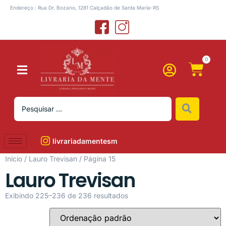
Endereço : Rua Dr. Bozano, 1281 Calçadão de Santa Maria-RS
0
livrariadamentesm
Início
/
Lauro Trevisan
/ Página 15
Lauro Trevisan
Exibindo 225–236 de 236 resultados