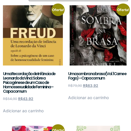
Oferta!
Oferta!
Uma Recordação de Infância de
Uma sombra na brasa (Vol. 1 Carne e
Leonardo da Vinci: Sobre a
Fogo) – Capa comum
Psicogênese de um Caso de
R$
79,90
R$
63,92
Homossexualidade Feminina –
Capa comum
Adicionar ao carrinho
R$
54,90
R$
43,92
Adicionar ao carrinho
Oferta!