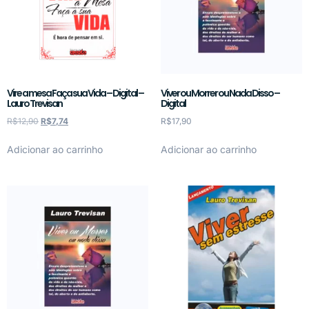
Vire a mesa Faça sua Vida – Digital –
Viver ou Morrer ou Nada Disso –
Lauro Trevisan
Digital
R$
12,90
R$
7,74
R$
17,90
Adicionar ao carrinho
Adicionar ao carrinho