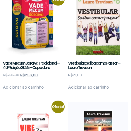
Vade Mecum Saraiva Tradicional –
Vestibular: Saiba como Passar –
40ª Edição 2025 – Capa dura
Lauro Trevisan
R$
295,00
R$
236,00
R$
21,00
Adicionar ao carrinho
Adicionar ao carrinho
Oferta!