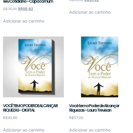
seu Cotidiano – Capa comum
R$
74,90
R$
59,92
Adicionar ao carrinho
Adicionar ao carrinho
VOCÊ TEM O PODER DE ALCANÇAR
Você tem o Poder de Alcançar
RIQUEZAS – DIGITAL
Riquezas – Lauro Trevisan
R$
45,60
R$
57,00
Adicionar ao carrinho
Adicionar ao carrinho