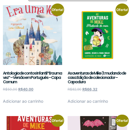
Oferta!
Oferta!
Antologia de contos Infantil “Era uma
As aventuras de Mike 3: mudando de
vez” – Versão em Português – Capa
casa: Edição de colecionador –
Comum
Capa dura
R$
50,00
R$
40,00
R$
82,90
R$
66,32
Adicionar ao carrinho
Adicionar ao carrinho
Oferta!
Oferta!