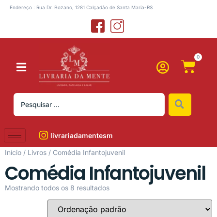
Endereço : Rua Dr. Bozano, 1281 Calçadão de Santa Maria-RS
0
livrariadamentesm
Início
/
Livros
/ Comédia Infantojuvenil
Comédia Infantojuvenil
Mostrando todos os 8 resultados