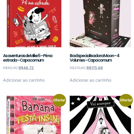
As aventuras de Mike 5 – Pé na
Box Especial Isadora Moon – 4
estrada – Capa comum
Volumes – Capa comum
R$
60,90
R$
48,72
R$
219,60
R$
175,68
Adicionar ao carrinho
Adicionar ao carrinho
Oferta!
Oferta!