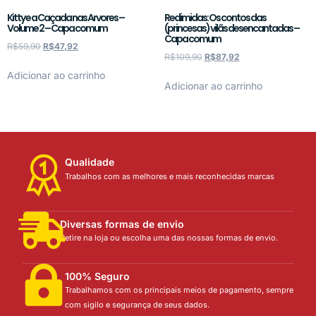
Kitty e a Caçada nas Arvores –
Redimidas: Os contos das
Volume 2 – Capa comum
(princesas) vilãs desencantadas –
Capa comum
R$
59,90
R$
47,92
R$
109,90
R$
87,92
Adicionar ao carrinho
Adicionar ao carrinho
Qualidade
Trabalhos com as melhores e mais reconhecidas marcas
Diversas formas de envio
Retire na loja ou escolha uma das nossas formas de envio.
100% Seguro
Trabalhamos com os principais meios de pagamento, sempre
com sigilo e segurança de seus dados.