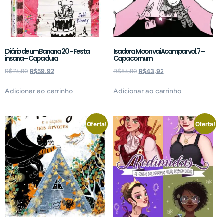
Diário de um Banana 20 – Festa
Isadora Moon vai Acampar vol.7 –
insana – Capa dura
Capa comum
R$
74,90
R$
59,92
R$
54,90
R$
43,92
Adicionar ao carrinho
Adicionar ao carrinho
Oferta!
Oferta!