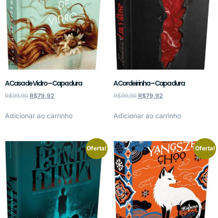
A Casa de Vidro – Capa dura
A Cordeirinha – Capa dura
R$
99,90
R$
79,92
R$
99,90
R$
79,92
Adicionar ao carrinho
Adicionar ao carrinho
Oferta!
Oferta!