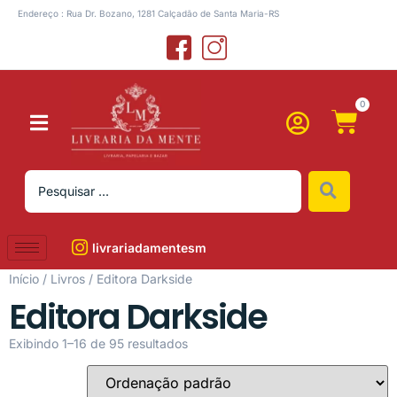
Endereço : Rua Dr. Bozano, 1281 Calçadão de Santa Maria-RS
0
livrariadamentesm
Início
/
Livros
/ Editora Darkside
Editora Darkside
Exibindo 1–16 de 95 resultados