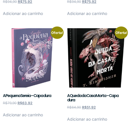
R$
94,90
R$
75,92
R$
94,90
R$
75,92
Adicionar ao carrinho
Adicionar ao carrinho
Oferta!
Oferta!
A Pequena Sereia – Capa dura
A Queda da Casa Morta – Capa
dura
R$
79,90
R$
63,92
R$
64,90
R$
51,92
Adicionar ao carrinho
Adicionar ao carrinho