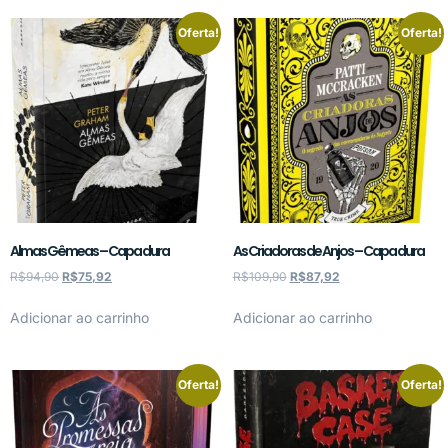
Oferta!
Oferta!
Almas Gêmeas – Capa dura
As Criadoras de Anjos – Capa dura
R$
94,90
R$
75,92
R$
109,90
R$
87,92
Adicionar ao carrinho
Adicionar ao carrinho
Oferta!
Oferta!