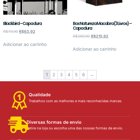
Blackbird – Capa dura
Box Natureza Macabra (3 Livros) –
Capa dura
R$
79,90
R$
63,92
R$
269,90
R$
215,92
Adicionar ao carrinho
Adicionar ao carrinho
1
2
3
4
5
6
→
Qualidade
Trabalhos com as melhores e mais reconhecidas marcas
Diversas formas de envio
Retire na loja ou escolha uma das nossas formas de envio.