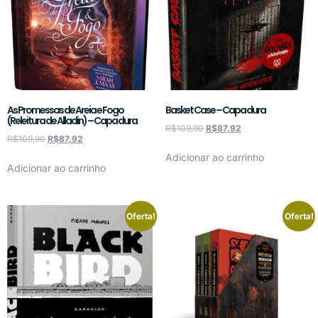
As Promessas de Areia e Fogo
Basket Case – Capa dura
(Releitura de Alladin) – Capa dura
R$
109,90
R$
87,92
R$
109,90
R$
87,92
Adicionar ao carrinho
Adicionar ao carrinho
Oferta!
Oferta!