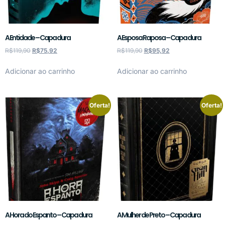
A Entidade – Capa dura
A Esposa Raposa – Capa dura
R$
119,90
R$
75,92
R$
119,90
R$
95,92
Adicionar ao carrinho
Adicionar ao carrinho
Oferta!
Oferta!
A Hora do Espanto – Capa dura
A Mulher de Preto – Capa dura