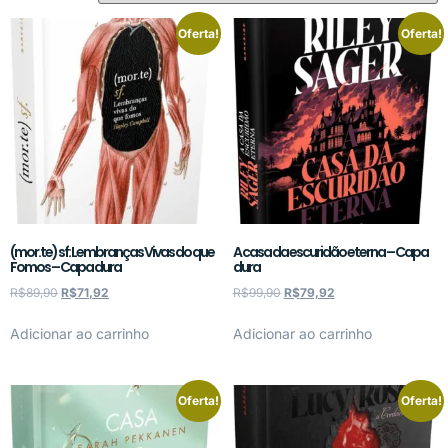
Oferta!
Oferta!
(mor.te) sf: Lembranças Vivas do que
A casa da escuridão eterna – Capa
Fomos – Capa dura
dura
R$
89,90
R$
71,92
R$
99,90
R$
79,92
Adicionar ao carrinho
Adicionar ao carrinho
Oferta!
Oferta!