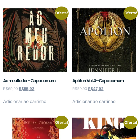
Oferta!
Oferta!
Ao meu Redor – Capa comum
Apôlion: Vol. 4 – Capa comum
R$
69,90
R$
55,92
R$
59,90
R$
47,92
Adicionar ao carrinho
Adicionar ao carrinho
Oferta!
Oferta!