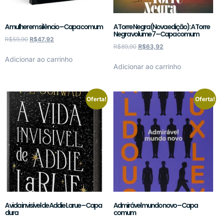
A mulher em silêncio – Capa comum
A Torre Negra (Nova edição): A Torre
Negra volume 7 – Capa comum
R$
59,90
R$
47,92
R$
89,90
R$
63,92
Adicionar ao carrinho
Adicionar ao carrinho
Oferta!
Oferta!
A vida invisível de Addie Larue – Capa
Admirável mundo novo – Capa
dura
comum