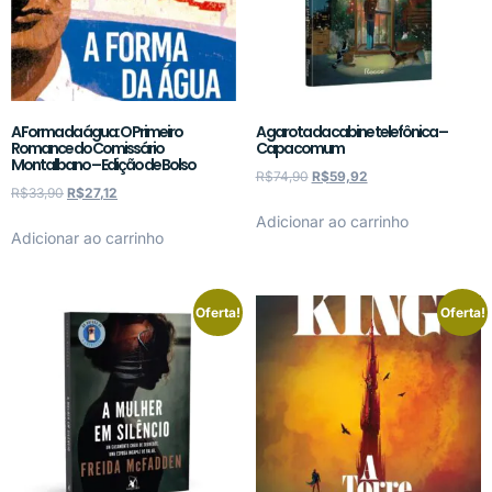
A Forma da água: O Primeiro
A garota da cabine telefônica –
Romance do Comissário
Capa comum
Montalbano – Edição de Bolso
R$
74,90
R$
59,92
R$
33,90
R$
27,12
Adicionar ao carrinho
Adicionar ao carrinho
Oferta!
Oferta!