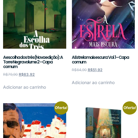
A escolha dos três (Nova edição): A
A Estrela mais escura: Vol. 1 – Capa
Torre Negra volume 2 – Capa
comum
comum
R$
64,90
R$
51,92
R$
79,90
R$
63,92
Adicionar ao carrinho
Adicionar ao carrinho
Oferta!
Oferta!