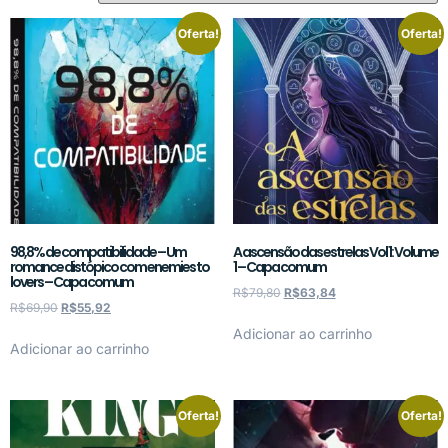
Oferta!
Oferta!
98,8% de compatibilidade – Um
A ascensão das estrelas Vol 1: Volume
romance distópico com enemies to
1 – Capa comum
lovers – Capa comum
R$
79,80
R$
63,84
R$
69,90
R$
55,92
Adicionar ao carrinho
Adicionar ao carrinho
Oferta!
Oferta!