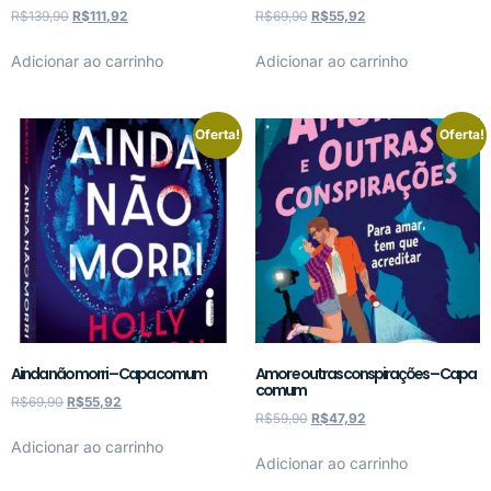
R$
139,90
R$
111,92
R$
69,90
R$
55,92
Adicionar ao carrinho
Adicionar ao carrinho
Oferta!
Oferta!
Ainda não morri – Capa comum
Amor e outras conspirações – Capa
comum
R$
69,90
R$
55,92
R$
59,90
R$
47,92
Adicionar ao carrinho
Adicionar ao carrinho