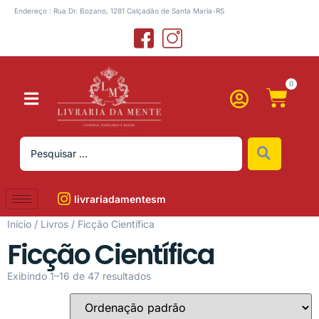
Endereço : Rua Dr. Bozano, 1281 Calçadão de Santa Maria-RS
0
livrariadamentesm
Início
/
Livros
/ Ficção Científica
Ficção Científica
Exibindo 1–16 de 47 resultados