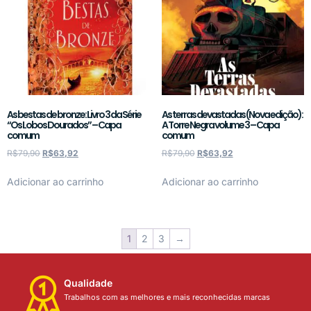
As bestas de bronze: Livro 3 da Série
As terras devastadas (Nova edição):
“Os Lobos Dourados” – Capa
A Torre Negra volume 3 – Capa
comum
comum
R$
79,90
R$
63,92
R$
79,90
R$
63,92
Adicionar ao carrinho
Adicionar ao carrinho
1
2
3
→
Qualidade
Trabalhos com as melhores e mais reconhecidas marcas