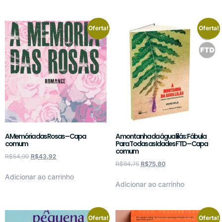
Oferta!
Oferta!
A Memória das Rosas – Capa
A montanha da água lilás: Fábula
comum
Para Todas as Idades FTD – Capa
comum
R$
54,90
R$
43,92
R$
94,75
R$
75,80
Adicionar ao carrinho
Adicionar ao carrinho
Oferta!
Oferta!