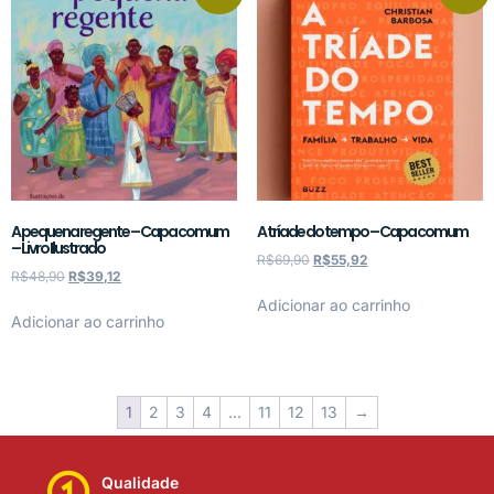
A pequena regente – Capa comum
A tríade do tempo – Capa comum
– Livro Ilustrado
R$
69,90
R$
55,92
R$
48,90
R$
39,12
Adicionar ao carrinho
Adicionar ao carrinho
1
2
3
4
…
11
12
13
→
Qualidade