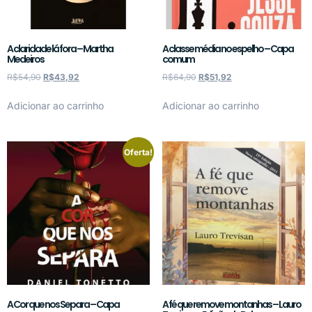
A claridade lá fora – Martha
A classe média no espelho – Capa
Medeiros
comum
R$
54,90
R$
43,92
R$
64,90
R$
51,92
Adicionar ao carrinho
Adicionar ao carrinho
Oferta!
A Cor que nos Separa – Capa
A fé que remove montanhas – Lauro