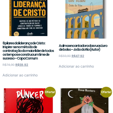
8 pilares da liderança de Cristo:
A alma encantadora das ruas Livro
Inspire-se no método de
de bolso –João do Rio (Autor)
contratação do maior líder de todos
os tempos e construa um time de
R$
59,90
R$
47,92
sucesso – Capa Comum
R$
74,90
R$
59,92
Adicionar ao carrinho
Adicionar ao carrinho
Oferta!
Oferta!