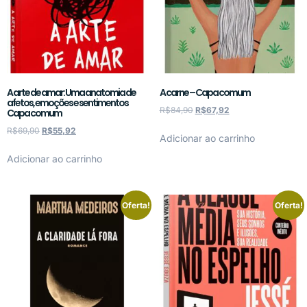
A arte de amar: Uma anatomia de
A carne – Capa comum
afetos, emoções e sentimentos
R$
84,90
R$
67,92
Capa comum
R$
69,90
R$
55,92
Adicionar ao carrinho
Adicionar ao carrinho
Oferta!
Oferta!