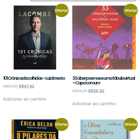
Oferta!
Oferta!
101 Crônicas Escolhidas – Luiz Ernesto
33 ciberpoemas e uma fábula virtual
– Capa comum
R$
59,90
R$
47,92
R$
49,90
R$
39,92
Adicionar ao carrinho
Adicionar ao carrinho
Oferta!
Oferta!