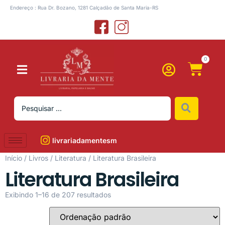
Endereço : Rua Dr. Bozano, 1281 Calçadão de Santa Maria-RS
0
livrariadamentesm
Início
/
Livros
/
Literatura
/ Literatura Brasileira
Literatura Brasileira
Exibindo 1–16 de 207 resultados