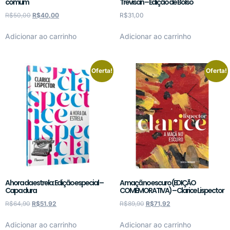
comum
Trevisan – Edição de Bolso
R$
50,00
R$
40,00
R$
31,00
Adicionar ao carrinho
Adicionar ao carrinho
Oferta!
Oferta!
A hora da estrela: Edição especial –
A maçã no escuro (EDIÇÃO
Capa dura
COMEMORATIVA) – Clarice Lispector
R$
64,90
R$
51,92
R$
89,90
R$
71,92
Adicionar ao carrinho
Adicionar ao carrinho