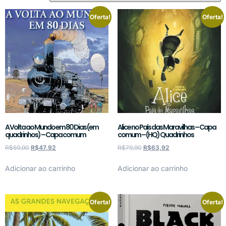
Oferta!
Oferta!
A Volta ao Mundo em 80 Dias (em
Alice no País das Maravilhas – Capa
quadrinhos) – Capa comum
comum – (HQ) Quadrinhos
R$
59,90
R$
47,92
R$
79,90
R$
63,92
Adicionar ao carrinho
Adicionar ao carrinho
Oferta!
Oferta!