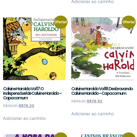
Adicionar ao carrinho
Oferta!
Oferta!
Calvin e Haroldo Vol 17: O
Calvin e Haroldo Vol 18: Desbravando
indispensável de Calvin e Haroldo –
Calvin e Haroldo – Capa comum
Capa comum
R$
99,90
R$
78,92
R$
99,90
R$
79,20
Adicionar ao carrinho
Adicionar ao carrinho