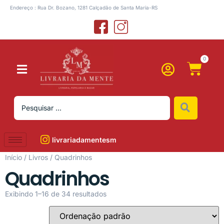
Endereço : Rua Dr. Bozano, 1281 Calçadão de Santa Maria-RS
0
livrariadamentesm
Início
/
Livros
/ Quadrinhos
Quadrinhos
Exibindo 1–16 de 34 resultados