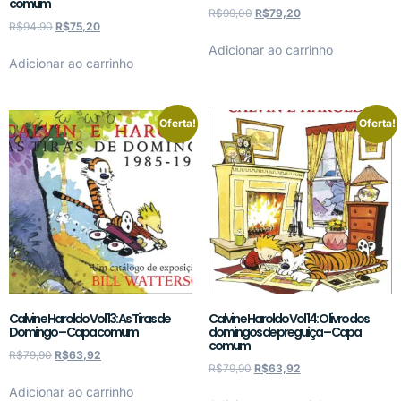
comum
R$
99,00
R$
79,20
R$
94,90
R$
75,20
Adicionar ao carrinho
Adicionar ao carrinho
Oferta!
Oferta!
Calvin e Haroldo Vol 13: As Tiras de
Calvin e Haroldo Vol 14: O livro dos
Domingo – Capa comum
domingos de preguiça – Capa
comum
R$
79,90
R$
63,92
R$
79,90
R$
63,92
Adicionar ao carrinho