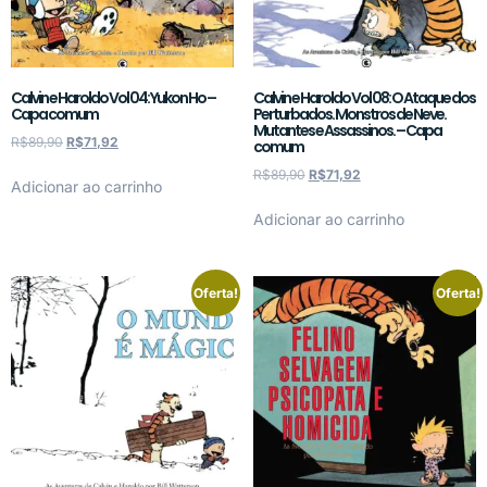
Calvin e Haroldo Vol 04: Yukon Ho –
Calvin e Haroldo Vol 08: O Ataque dos
Capa comum
Perturbados. Monstros de Neve.
Mutantes e Assassinos. – Capa
R$
89,90
R$
71,92
comum
R$
89,90
R$
71,92
Adicionar ao carrinho
Adicionar ao carrinho
Oferta!
Oferta!