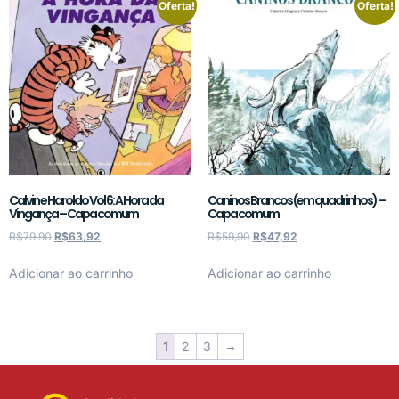
Oferta!
Oferta!
Calvin e Haroldo Vol 6: A Hora da
Caninos Brancos (em quadrinhos) –
Vingança – Capa comum
Capa comum
R$
79,90
R$
63,92
R$
59,90
R$
47,92
Adicionar ao carrinho
Adicionar ao carrinho
1
2
3
→