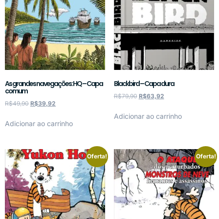
As grandes navegações: HQ – Capa
Blackbird – Capa dura
comum
R$
79,90
R$
63,92
R$
49,90
R$
39,92
Adicionar ao carrinho
Adicionar ao carrinho
Oferta!
Oferta!