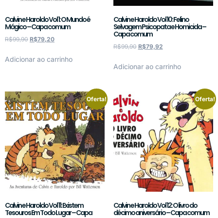
Calvin e Haroldo Vol 1: O Mundo é
Calvin e Haroldo Vol 10: Felino
Mágico – Capa comum
Selvagem Psicopata e Homicida –
Capa comum
R$
99,90
R$
79,20
R$
99,90
R$
79,92
Adicionar ao carrinho
Adicionar ao carrinho
Oferta!
Oferta!
Calvin e Haroldo Vol 11: Existem
Calvin e Haroldo Vol 12: O livro do
Tesouros Em Todo Lugar – Capa
décimo aniversário – Capa comum