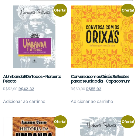
Oferta!
Oferta!
A Umbanda E De Todos – Norberto
Conversa com os Orixás: Reflexões
Peixoto
para o seu dia a dia – Capa comum
R$
52,90
R$
42,32
R$
69,90
R$
55,92
Adicionar ao carrinho
Adicionar ao carrinho
Oferta!
Oferta!