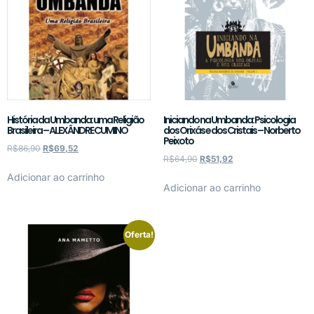
História da Umbanda: uma Religião
Iniciando na Umbanda: Psicologia
Brasileira – ALEXÂNDRE CUMINO
dos Orixás e dos Cristais – Norberto
Peixoto
R$
86,90
R$
69,52
R$
64,90
R$
51,92
Adicionar ao carrinho
Adicionar ao carrinho
Oferta!