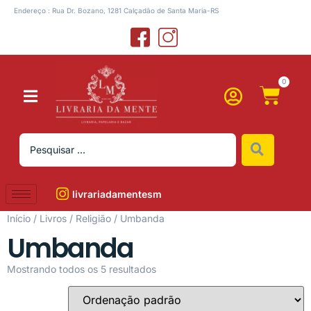
Endereço : Rua Dr. Bozano, 1281 Calçadão de Santa Maria-RS
0
livrariadamentesm
Início
/
Livros
/
Religião
/ Umbanda
Umbanda
Mostrando todos os 5 resultados