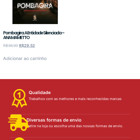
Pombagira: A Entidade Silenciada –
ANA MAMETTO
R$
36,90
R$
29,52
Adicionar ao carrinho
Qualidade
Trabalhos com as melhores e mais reconhecidas marcas
Diversas formas de envio
Retire na loja ou escolha uma das nossas formas de envio.