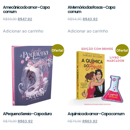
A mecânica do amor – Capa
A Memória das Rosas – Capa
comum
comum
R$
59,90
R$
47,92
R$
54,90
R$
43,92
Adicionar ao carrinho
Adicionar ao carrinho
Oferta!
Oferta!
A Pequena Sereia – Capa dura
A química do amor – Capa comum
R$
79,90
R$
63,92
R$
79,90
R$
63,92