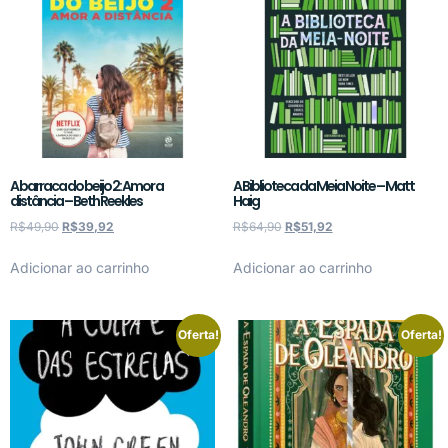
A barraca do beijo 2: Amor a
A Biblioteca da Meia Noite – Matt
distância – Beth Reekles
Haig
R$
49,90
R$
39,92
R$
64,90
R$
51,92
Adicionar ao carrinho
Adicionar ao carrinho
Oferta!
Oferta!