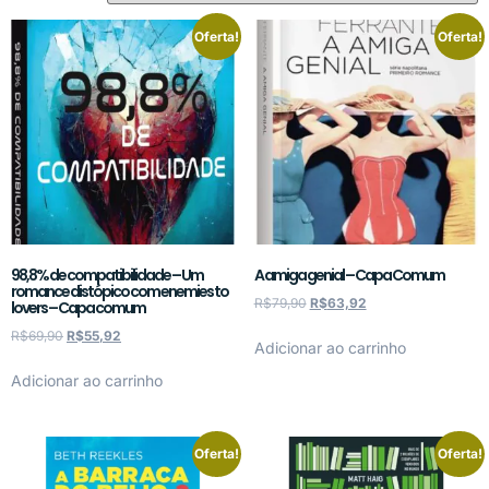
Oferta!
Oferta!
98,8% de compatibilidade – Um
A amiga genial – Capa Comum
romance distópico com enemies to
R$
79,90
R$
63,92
lovers – Capa comum
R$
69,90
R$
55,92
Adicionar ao carrinho
Adicionar ao carrinho
Oferta!
Oferta!