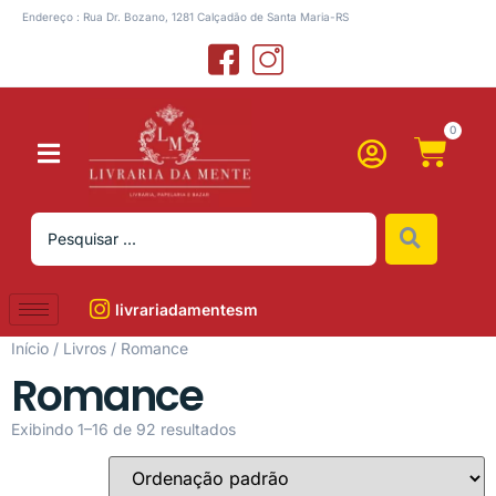
Endereço : Rua Dr. Bozano, 1281 Calçadão de Santa Maria-RS
0
livrariadamentesm
Início
/
Livros
/ Romance
Romance
Exibindo 1–16 de 92 resultados