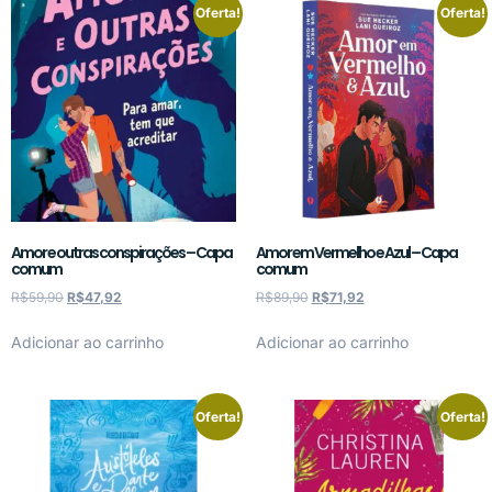
Oferta!
Oferta!
Amor e outras conspirações – Capa
Amor em Vermelho e Azul – Capa
comum
comum
R$
59,90
R$
47,92
R$
89,90
R$
71,92
Adicionar ao carrinho
Adicionar ao carrinho
Oferta!
Oferta!