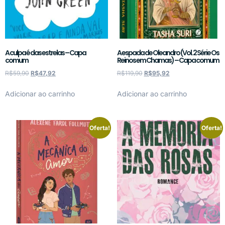
A culpa é das estrelas – Capa
A espada de Oleandro (Vol. 2 Série Os
comum
Reinos em Chamas) – Capa comum
R$
59,90
R$
47,92
R$
119,90
R$
95,92
Adicionar ao carrinho
Adicionar ao carrinho
Oferta!
Oferta!