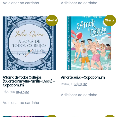
Adicionar ao carrinho
Adicionar ao carrinho
Oferta!
Oferta!
A Soma de Todos Os Beijos
Amor à deriva – Capa comum
(Quarteto Smythe-Smith – Livro 3) –
R$
64,90
R$
51,92
Capa comum
R$
59,90
R$
47,92
Adicionar ao carrinho
Adicionar ao carrinho