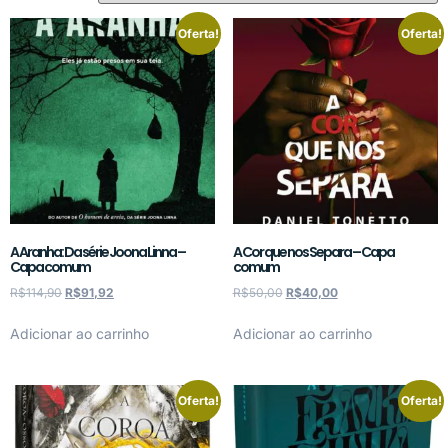
Oferta!
Oferta!
A Aranha: Da série Joona Linna –
A Cor que nos Separa – Capa
Capa comum
comum
R$
114,90
R$
91,92
R$
50,00
R$
40,00
Adicionar ao carrinho
Adicionar ao carrinho
Oferta!
Oferta!