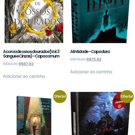
A coroa de ossos dourados (Vol. 3
A Entidade – Capa dura
Sangue e Cinzas) – Capa comum
R$
119,90
R$
75,92
R$
84,90
R$
67,92
Adicionar ao carrinho
Adicionar ao carrinho
Oferta!
Oferta!