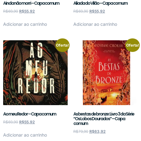
Ainda não morri – Capa comum
Aliada do Vilão – Capa comum
R$
69,90
R$
55,92
R$
69,90
R$
55,92
Adicionar ao carrinho
Adicionar ao carrinho
Oferta!
Oferta!
Ao meu Redor – Capa comum
As bestas de bronze: Livro 3 da Série
“Os Lobos Dourados” – Capa
R$
69,90
R$
55,92
comum
R$
79,90
R$
63,92
Adicionar ao carrinho