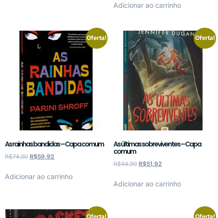
Adicionar ao carrinho
Oferta!
Oferta!
As rainhas bandidas – Capa comum
As últimas sobreviventes – Capa
comum
R$
74,90
R$
59,92
R$
64,90
R$
51,92
Adicionar ao carrinho
Adicionar ao carrinho
Oferta!
Oferta!