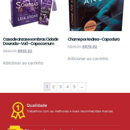
Casa de cinzas e sombras: Cidade
Chame por Andrea – Capa dura
Dourada – Vol.1 – Capa comum
R$
99,90
R$
79,92
R$
69,90
R$
55,92
Adicionar ao carrinho
Adicionar ao carrinho
1
2
3
4
5
→
Qualidade
Trabalhos com as melhores e mais reconhecidas marcas