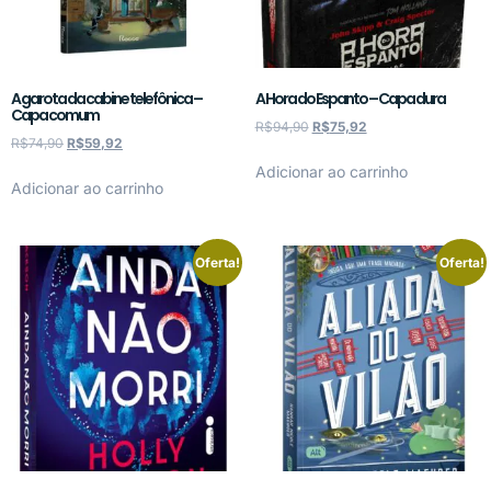
A garota da cabine telefônica –
A Hora do Espanto – Capa dura
Capa comum
R$
94,90
R$
75,92
R$
74,90
R$
59,92
Adicionar ao carrinho
Adicionar ao carrinho
Oferta!
Oferta!