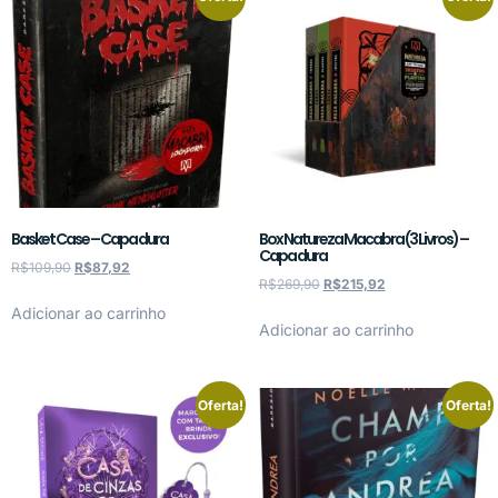
Basket Case – Capa dura
Box Natureza Macabra (3 Livros) –
Capa dura
R$
109,90
R$
87,92
R$
269,90
R$
215,92
Adicionar ao carrinho
Adicionar ao carrinho
Oferta!
Oferta!