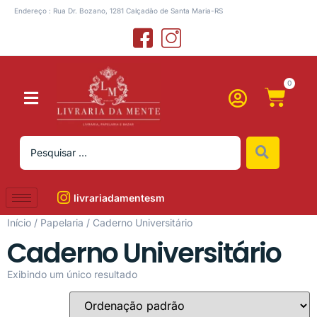
Endereço : Rua Dr. Bozano, 1281 Calçadão de Santa Maria-RS
0
livrariadamentesm
Início
/
Papelaria
/ Caderno Universitário
Caderno Universitário
Exibindo um único resultado