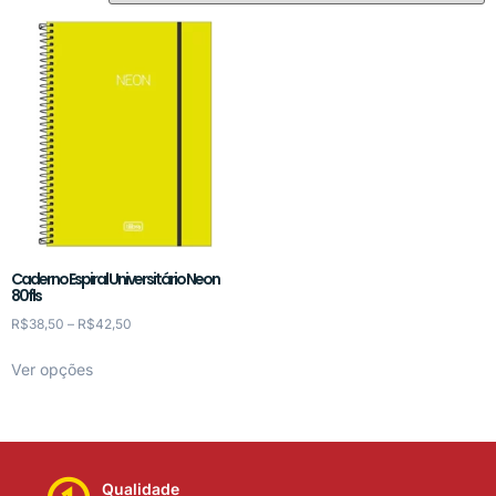
Caderno Espiral Universitário Neon
80fls
R$
38,50
–
R$
42,50
Ver opções
Qualidade