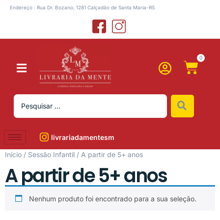
Endereço : Rua Dr. Bozano, 1281 Calçadão de Santa Maria-RS
0
livrariadamentesm
Início
/
Sessão Infantil
/ A partir de 5+ anos
A partir de 5+ anos
Nenhum produto foi encontrado para a sua seleção.