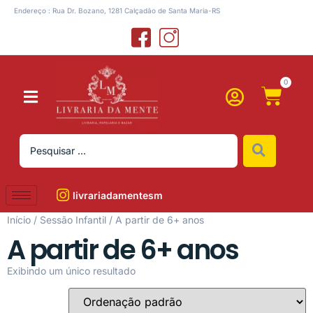
Endereço : Rua Dr. Bozano, 1281 Calçadão de Santa Maria-RS
0
livrariadamentesm
Início
/
Sessão Infantil
/ A partir de 6+ anos
A partir de 6+ anos
Exibindo um único resultado