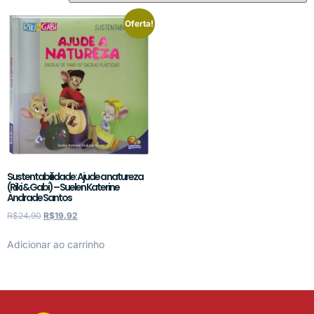
Oferta!
Sustentabilidade: Ajude a natureza
(Riki & Gabi) – Suelen Katerine
Andrade Santos
R$
24,90
R$
19,92
Adicionar ao carrinho