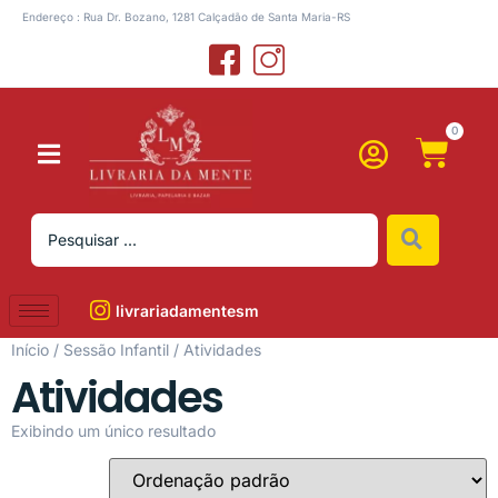
Endereço : Rua Dr. Bozano, 1281 Calçadão de Santa Maria-RS
0
livrariadamentesm
Início
/
Sessão Infantil
/ Atividades
Atividades
Exibindo um único resultado