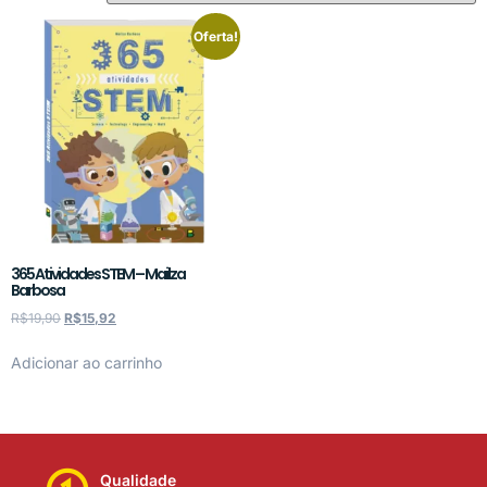
Oferta!
365 Atividades STEM – Mailza
Barbosa
R$
19,90
R$
15,92
Adicionar ao carrinho
Qualidade