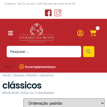
Endereço : Rua Dr. Bozano, 1281 Calçadão de Santa Maria-RS
0
livrariadamentesm
Início
/
Sessão Infantil
/ clássicos
clássicos
Mostrando todos os 3 resultados