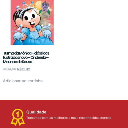
Turma da Mônica – clássicos
Ilustrados novo – Cinderela –
Mauricio de Sousa
R$
14,90
R$
11,92
Adicionar ao carrinho
Qualidade
Trabalhos com as melhores e mais reconhecidas marcas