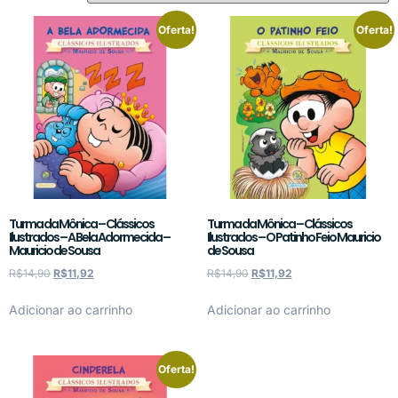
Oferta!
Oferta!
Turma da Mônica – Clássicos
Turma da Mônica – Clássicos
Ilustrados – A Bela Adormecida –
Ilustrados – O Patinho Feio Mauricio
Mauricio de Sousa
de Sousa
R$
14,90
R$
11,92
R$
14,90
R$
11,92
Adicionar ao carrinho
Adicionar ao carrinho
Oferta!