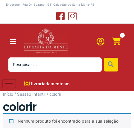
Endereço : Rua Dr. Bozano, 1281 Calçadão de Santa Maria-RS
0
livrariadamentesm
Início
/
Sessão Infantil
/ colorir
colorir
Nenhum produto foi encontrado para a sua seleção.