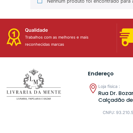
Nenhum produto foi encontrado para 
Qualidade
Trabalhos com as melhores e mais
reconhecidas marcas
Endereço
Loja física :
Rua Dr. Bozan
Calçadão de
CNPJ: 93.210.