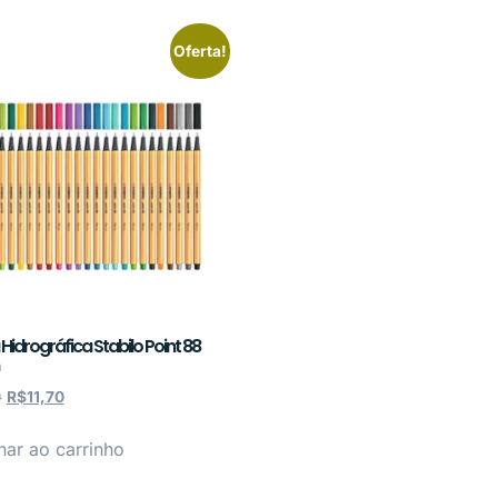
Oferta!
Hidrográfica Stabilo Point 88
0
R$
11,70
nar ao carrinho