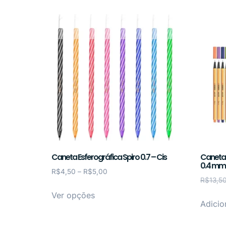
Caneta Esferográfica Spiro 0.7 – Cis
Caneta 
0.4 mm
R$
4,50
–
R$
5,00
R$
13,5
Ver opções
Adicio