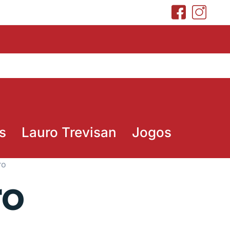
s
Lauro Trevisan
Jogos
ro
ro