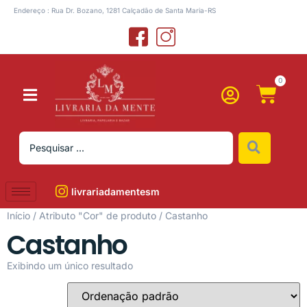
Endereço : Rua Dr. Bozano, 1281 Calçadão de Santa Maria-RS
0
livrariadamentesm
Início
/ Atributo "Cor" de produto / Castanho
Castanho
Exibindo um único resultado