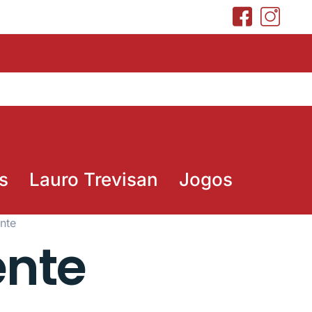
s
Lauro Trevisan
Jogos
nte
ente