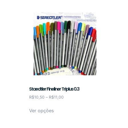
Staedtler Fineliner Triplus 0.3
R$
10,50
–
R$
11,00
Ver opções