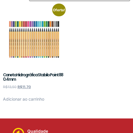
Oferta!
Caneta Hidrográfica Stabilo Point 88
0.4 mm
R$
13,50
R$
11,70
Adicionar ao carrinho
Qualidade