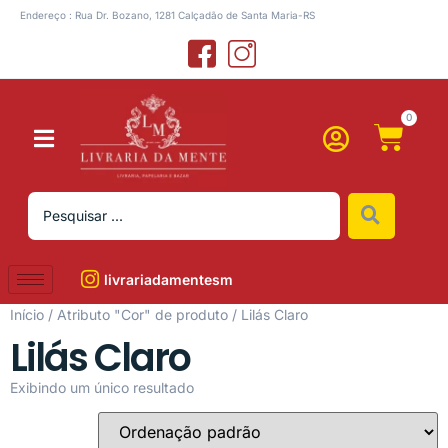
Endereço : Rua Dr. Bozano, 1281 Calçadão de Santa Maria-RS
0
livrariadamentesm
Início
/ Atributo "Cor" de produto / Lilás Claro
Lilás Claro
Exibindo um único resultado