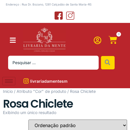
Endereço : Rua Dr. Bozano, 1281 Calçadão de Santa Maria-RS
0
livrariadamentesm
Início
/ Atributo "Cor" de produto / Rosa Chiclete
Rosa Chiclete
Exibindo um único resultado