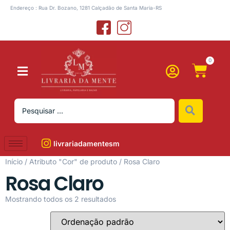
Endereço : Rua Dr. Bozano, 1281 Calçadão de Santa Maria-RS
0
livrariadamentesm
Início
/ Atributo "Cor" de produto / Rosa Claro
Rosa Claro
Mostrando todos os 2 resultados