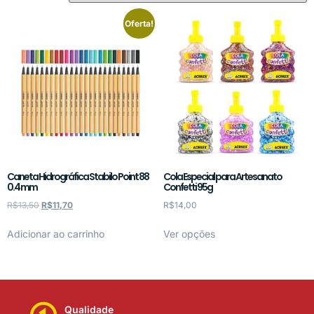
Oferta!
Caneta Hidrográfica Stabilo Point 88
Cola Especial para Artesanato
0.4 mm
Confetti 95g
R$
13,50
R$
11,70
R$
14,00
Adicionar ao carrinho
Ver opções
Qualidade