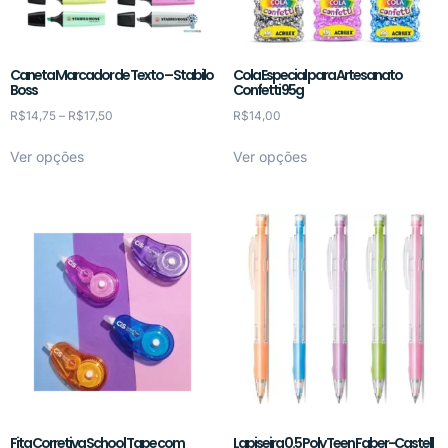
Caneta Marcador de Texto – Stabilo
Cola Especial para Artesanato
Boss
Confetti 95g
R$
14,75
–
R$
17,50
R$
14,00
Ver opções
Ver opções
Fita Corretiva School Tape com
Lapiseira 0.5 Poly Teen Faber-Castell