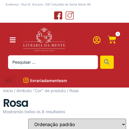
Endereço : Rua Dr. Bozano, 1281 Calçadão de Santa Maria-RS
0
livrariadamentesm
Início
/ Atributo "Cor" de produto / Rosa
Rosa
Mostrando todos os 8 resultados