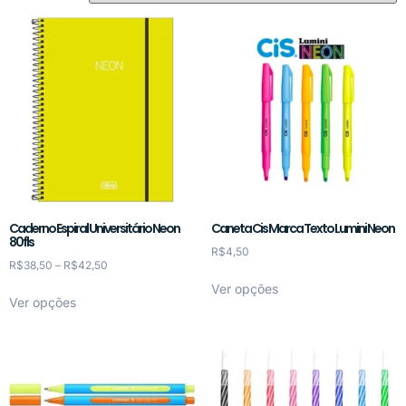
Caderno Espiral Universitário Neon
Caneta Cis Marca Texto Lumini Neon
80fls
R$
4,50
R$
38,50
–
R$
42,50
Ver opções
Ver opções