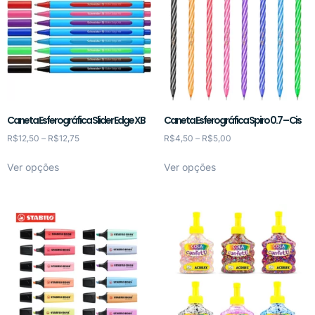
Caneta Esferográfica Slider Edge XB
Caneta Esferográfica Spiro 0.7 – Cis
R$
12,50
–
R$
12,75
R$
4,50
–
R$
5,00
Ver opções
Ver opções