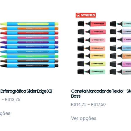
Esferográfica Slider Edge XB
Caneta Marcador de Texto – St
Boss
0
–
R$
12,75
R$
14,75
–
R$
17,50
pções
Ver opções