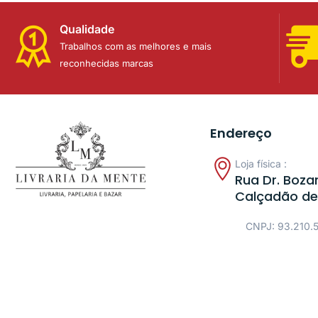
Qualidade
Trabalhos com as melhores e mais
reconhecidas marcas
Endereço
Loja física :
Rua Dr. Bozan
Calçadão de
CNPJ: 93.210.