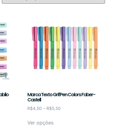
abilo
Marca Texto GrifPen Colors Faber-
Castell
R$
4,50
–
R$
5,50
Ver opções