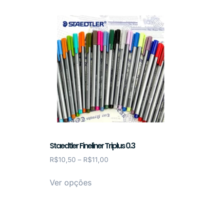
Staedtler Fineliner Triplus 0.3
R$
10,50
–
R$
11,00
Ver opções