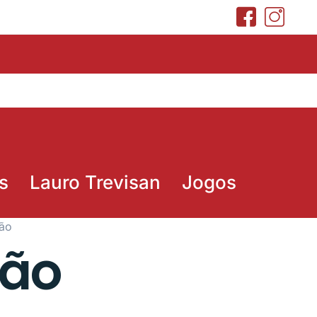
s
Lauro Trevisan
Jogos
mão
mão