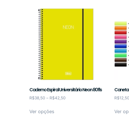
Caderno Espiral Universitário Neon 80fls
Caneta 
R$
38,50
–
R$
42,50
R$
12,5
Ver opções
Ver o