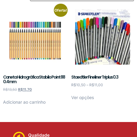
Oferta!
Caneta Hidrográfica Stabilo Point 88
Staedtler Fineliner Triplus 0.3
0.4 mm
R$
10,50
–
R$
11,00
R$
13,50
R$
11,70
Ver opções
Adicionar ao carrinho
Qualidade