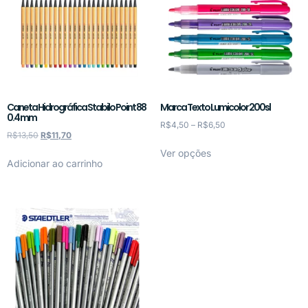
Caneta Hidrográfica Stabilo Point 88
Marca Texto Lumicolor 200sl
0.4 mm
R$
4,50
–
R$
6,50
R$
13,50
R$
11,70
Ver opções
Adicionar ao carrinho