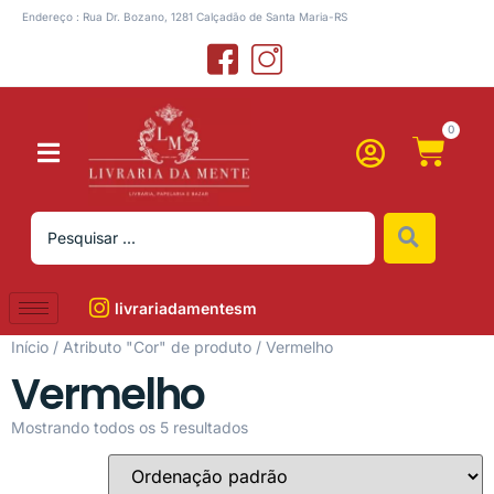
Endereço : Rua Dr. Bozano, 1281 Calçadão de Santa Maria-RS
0
livrariadamentesm
Início
/ Atributo "Cor" de produto / Vermelho
Vermelho
Mostrando todos os 5 resultados