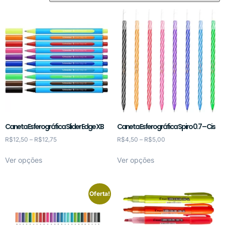
Caneta Esferográfica Slider Edge XB
Caneta Esferográfica Spiro 0.7 – Cis
R$
12,50
–
R$
12,75
R$
4,50
–
R$
5,00
Ver opções
Ver opções
Oferta!