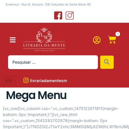
Endereço : Rua Dr. Bozano, 1281 Calçadão de Santa Maria-RS
0
livrariadamentesm
Mega Menu
[vc_row][vc_column css=”.vc_custom_1475122611811{margin-
bottom: 0px !important;}”][vc_raw_html
css=”.vc_custom_1543283702678{margin-bottom: 0px
!important;}”]JTNDZGl2JTIwY2xhc3MlM0QlMjJtZWdhLW1l