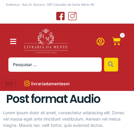
Endereço : Rua Dr. Bozano, 1281 Calçadão de Santa Maria-RS
0
livrariadamentesm
Post format Audio
Lorem ipsum dolor sit amet, consectetur adipiscing elit. Donec
vel massa eget ante tincidunt vestibulum. Aenean vel metus
magna. Mauris nec velit tortor, quis euismod lectus.