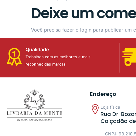
Deixe um come
Você precisa fazer o
login
para publicar um c
Qualidade
Trabalhos com as melhores e mais
reconhecidas marcas
Endereço
Loja física :
Rua Dr. Bozan
Calçadão de
CNPJ: 93.210.