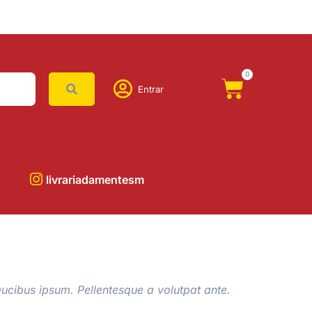
0
Entrar
livrariadamentesm
ucibus ipsum. Pellentesque a volutpat ante.