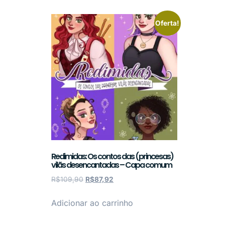
Oferta!
Redimidas: Os contos das (princesas)
vilãs desencantadas – Capa comum
R$
109,90
R$
87,92
Adicionar ao carrinho