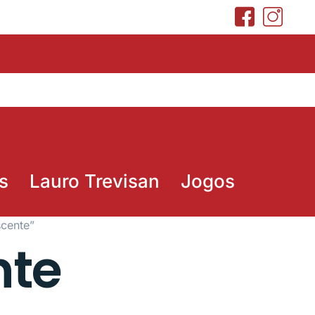
s
Lauro Trevisan
Jogos
cente”
nte