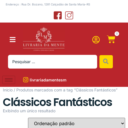
Endereço : Rua Dr. Bozano, 1281 Calçadão de Santa Maria-RS
0
livrariadamentesm
Início
/ Produtos marcados com a tag “Clássicos Fantásticos”
Clássicos Fantásticos
Exibindo um único resultado