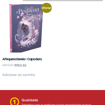
Oferta!
A Pequena Sereia – Capa dura
R$
79,90
R$
63,92
Adicionar ao carrinho
Qualidade
Trabalhos com as melhores e mais reconhecidas marcas