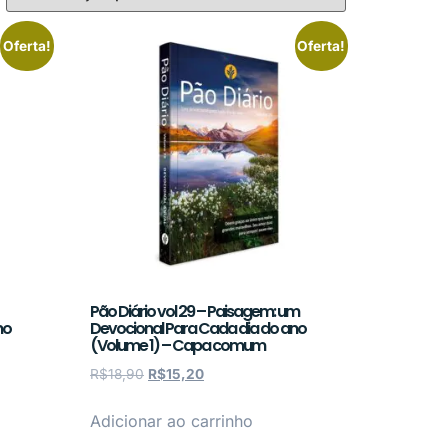
Oferta!
Oferta!
Pão Diário vol 29 – Paisagem: um
no
Devocional Para Cada dia do ano
(Volume 1) – Capa comum
R$
18,90
R$
15,20
Adicionar ao carrinho