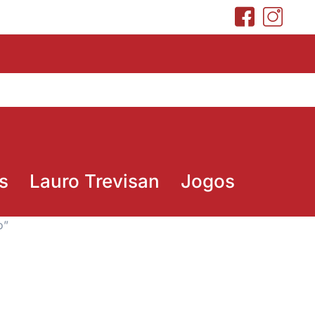
s
Lauro Trevisan
Jogos
o”