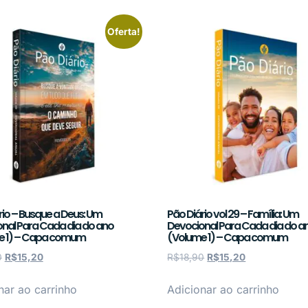
Oferta!
rio – Busque a Deus: Um
Pão Diário vol 29 – Família: Um
nal Para Cada dia do ano
Devocional Para Cada dia do a
e 1) – Capa comum
(Volume 1) – Capa comum
0
R$
15,20
R$
18,90
R$
15,20
nar ao carrinho
Adicionar ao carrinho