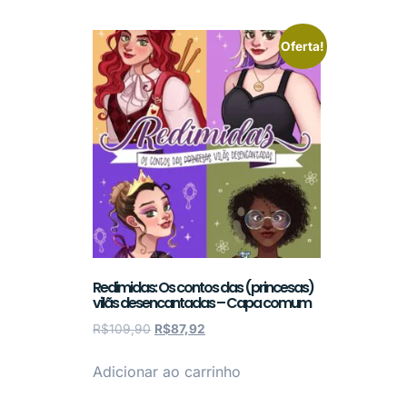
Oferta!
Redimidas: Os contos das (princesas)
vilãs desencantadas – Capa comum
R$
109,90
R$
87,92
Adicionar ao carrinho