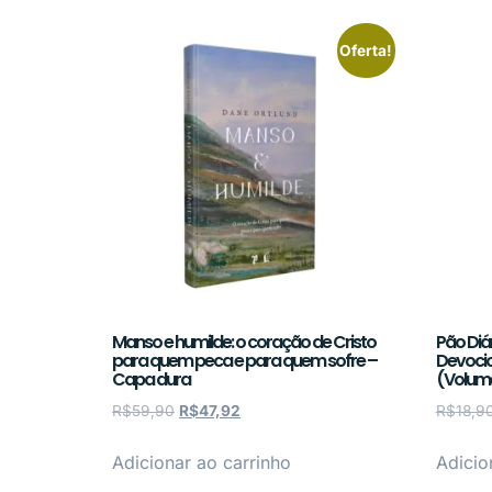
Oferta!
Manso e humilde: o coração de Cristo
Pão Diá
para quem peca e para quem sofre –
Devocio
Capa dura
(Volum
R$
59,90
R$
47,92
R$
18,9
Adicionar ao carrinho
Adicio