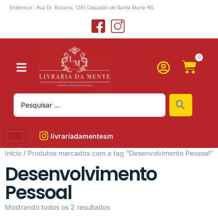
Endereço : Rua Dr. Bozano, 1281 Calçadão de Santa Maria-RS
0
livrariadamentesm
Início
/ Produtos marcados com a tag “Desenvolvimento Pessoal”
Desenvolvimento
Pessoal
Mostrando todos os 2 resultados