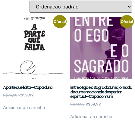
Oferta!
Oferta!
A parte que falta – Capa dura
Entre o Ego e o Sagrado: Uma jornada
de cura emocional e despertar
R$
74,90
R$
59,92
espiritual – Capa comum
R$
74,90
R$
59,92
Adicionar ao carrinho
Adicionar ao carrinho