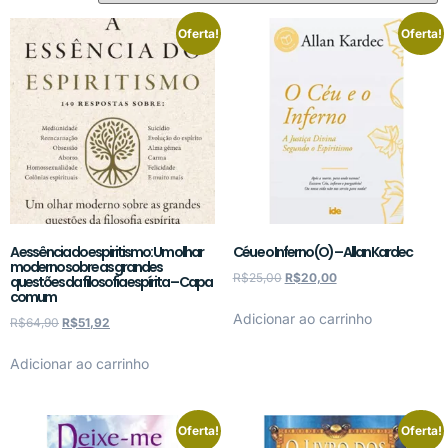
Oferta!
Oferta!
A essência do espiritismo: Um olhar
Céu e o Inferno (O) – Allan Kardec
moderno sobre as grandes
R$
25,00
R$
20,00
questões da filosofia espírita – Capa
comum
Adicionar ao carrinho
R$
64,90
R$
51,92
Adicionar ao carrinho
Oferta!
Oferta!