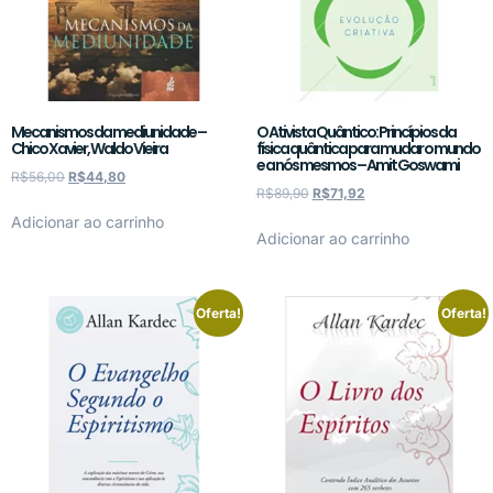
Mecanismos da mediunidade –
O Ativista Quântico: Princípios da
Chico Xavier, Waldo Vieira
física quântica para mudar o mundo
e a nós mesmos – Amit Goswami
R$
56,00
R$
44,80
R$
89,90
R$
71,92
Adicionar ao carrinho
Adicionar ao carrinho
Oferta!
Oferta!