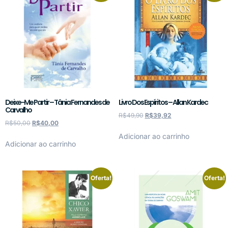
Deixe-Me Partir – Tânia Fernandes de
Livro Dos Espíritos – Allan Kardec
Carvalho
R$
49,90
R$
39,92
R$
50,00
R$
40,00
Adicionar ao carrinho
Adicionar ao carrinho
Oferta!
Oferta!