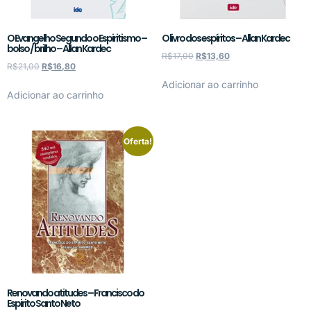
O Evangelho Segundo o Espiritismo –
O livro dos espíritos – Allan Kardec
bolso / brilho – Allan Kardec
R$
17,00
R$
13,60
R$
21,00
R$
16,80
Adicionar ao carrinho
Adicionar ao carrinho
Oferta!
Renovando atitudes – Francisco do
Espirito Santo Neto