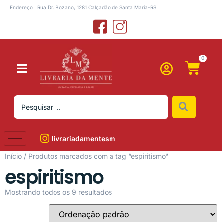
Endereço : Rua Dr. Bozano, 1281 Calçadão de Santa Maria-RS
0
livrariadamentesm
Início
/ Produtos marcados com a tag “espiritismo”
espiritismo
Mostrando todos os 9 resultados