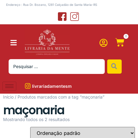
Endereço : Rua Dr. Bozano, 1281 Calçadão de Santa Maria-RS
0
livrariadamentesm
Início
/ Produtos marcados com a tag “maçonaria”
maçonaria
Mostrando todos os 2 resultados