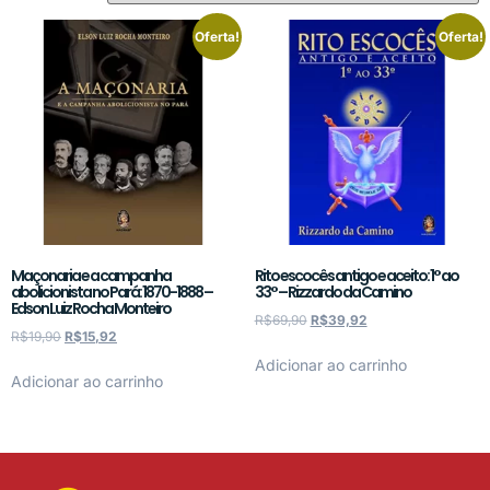
Oferta!
Oferta!
Maçonaria e a campanha
Rito escocês antigo e aceito: 1° ao
abolicionista no Pará: 1870-1888 –
33° – Rizzardo da Camino
Edson Luiz Rocha Monteiro
R$
69,90
R$
39,92
R$
19,90
R$
15,92
Adicionar ao carrinho
Adicionar ao carrinho