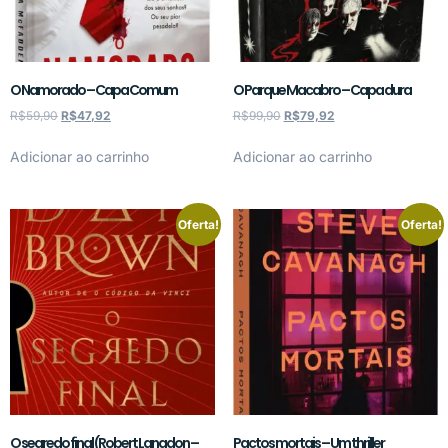
O Namorado – Capa Comum
O Parque Macabro – Capa dura
R$
59,90
R$
47,92
R$
99,90
R$
79,92
Adicionar ao carrinho
Adicionar ao carrinho
Oferta!
Oferta!
O segredo final (Robert Langdon –
Pactos mortais – Um thriller