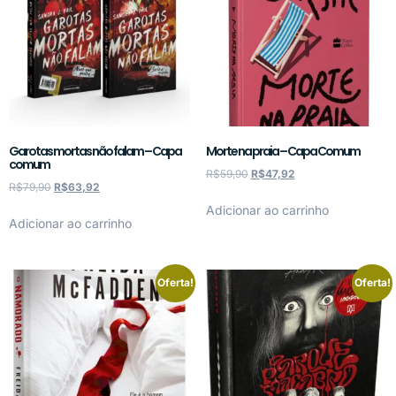
Garotas mortas não falam – Capa
Morte na praia – Capa Comum
comum
R$
59,90
R$
47,92
R$
79,90
R$
63,92
Adicionar ao carrinho
Adicionar ao carrinho
Oferta!
Oferta!