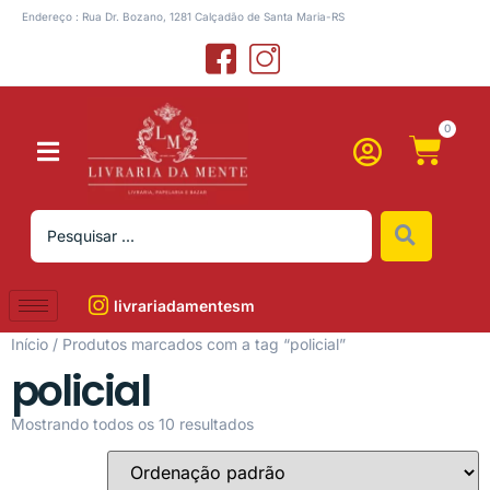
Endereço : Rua Dr. Bozano, 1281 Calçadão de Santa Maria-RS
0
livrariadamentesm
Início
/ Produtos marcados com a tag “policial”
policial
Mostrando todos os 10 resultados