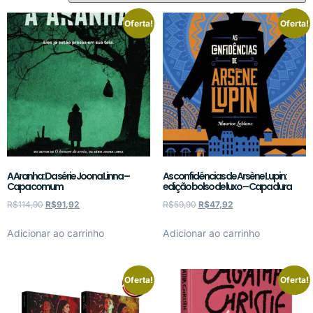
Oferta!
Oferta!
A Aranha: Da série Joona Linna –
As confidências de Arsène Lupin:
Capa comum
edição bolso de luxo – Capa dura
R$
114,90
R$
91,92
R$
59,90
R$
47,92
Adicionar ao carrinho
Adicionar ao carrinho
Oferta!
Oferta!