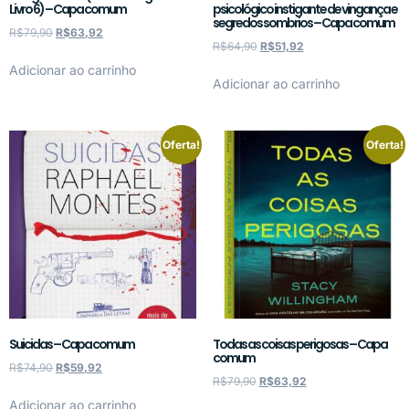
Livro 6) – Capa comum
psicológico instigante de vingança e
segredos sombrios – Capa comum
R$
79,90
R$
63,92
R$
64,90
R$
51,92
Adicionar ao carrinho
Adicionar ao carrinho
Oferta!
Oferta!
Suicidas – Capa comum
Todas as coisas perigosas – Capa
comum
R$
74,90
R$
59,92
R$
79,90
R$
63,92
Adicionar ao carrinho