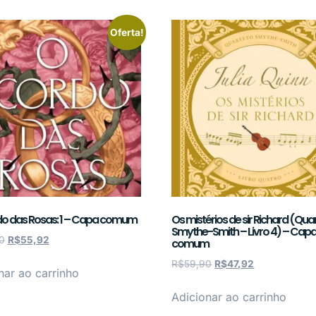
Oferta!
o das Rosas: 1 – Capa comum
Os mistérios de sir Richard (Qua
Smythe-Smith – Livro 4) – Cap
0
R$
55,92
comum
R$
59,90
R$
47,92
nar ao carrinho
Adicionar ao carrinho