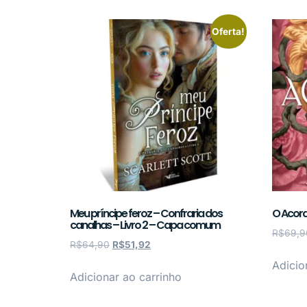
Oferta!
Meu príncipe feroz – Confraria dos
O Acord
canalhas – Livro 2 – Capa comum
R$
69,9
R$
64,90
R$
51,92
Adicio
Adicionar ao carrinho