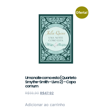
Oferta!
Uma noite como esta (Quarteto
Smythe-Smith – Livro 2) – Capa
comum
R$
59,90
R$
47,92
Adicionar ao carrinho