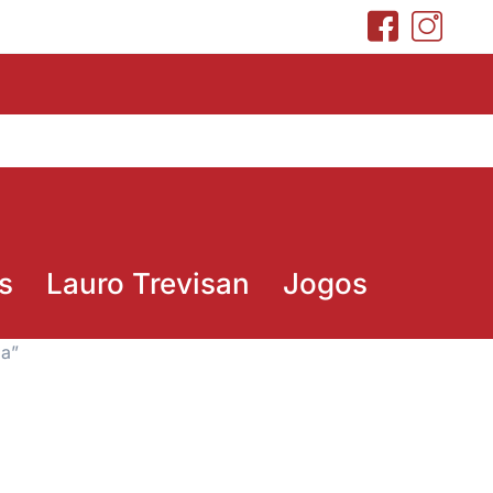
s
Lauro Trevisan
Jogos
za”