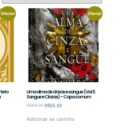
Oferta!
Oferta!
rteto
Uma alma de cinzas e sangue (Vol. 5
a
Sangue e Cinzas) – Capa comum
R$
69,90
R$
55,92
Adicionar ao carrinho