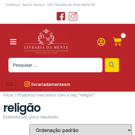
Endereço : Rua Dr. Bozano, 1281 Calçadão de Santa Maria-RS
0
livrariadamentesm
Início
/ Produtos marcados com a tag “religão”
religão
Exibindo um único resultado