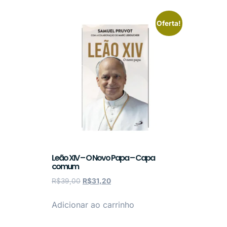
Oferta!
Leão XIV – O Novo Papa – Capa
comum
R$
39,00
R$
31,20
Adicionar ao carrinho