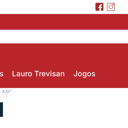
s
Lauro Trevisan
Jogos
 XXI”
I