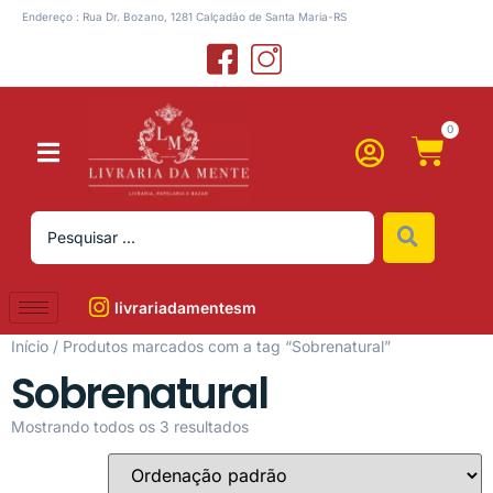
Endereço : Rua Dr. Bozano, 1281 Calçadão de Santa Maria-RS
0
livrariadamentesm
Início
/ Produtos marcados com a tag “Sobrenatural”
Sobrenatural
Mostrando todos os 3 resultados