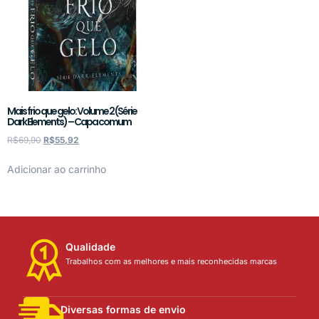
Mais frio que gelo: Volume 2 (Série
Dark Elements) – Capa comum
R$
69,90
R$
55,92
Adicionar ao carrinho
Qualidade
Trabalhos com as melhores e mais reconhecidas marcas
Diversas formas de envio