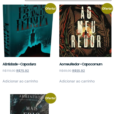
Oferta!
Oferta!
A Entidade – Capa dura
Ao meu Redor – Capa comum
R$
119,90
R$
75,92
R$
69,90
R$
55,92
Adicionar ao carrinho
Adicionar ao carrinho
Oferta!