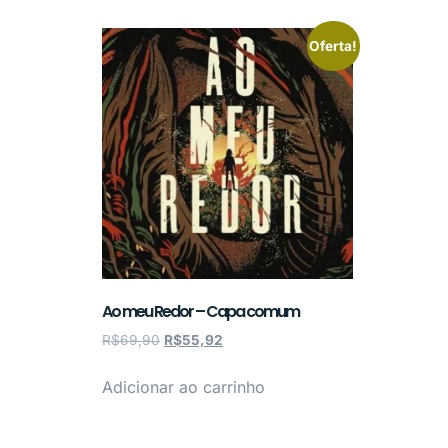
Oferta!
Ao meu Redor – Capa comum
R$
69,90
R$
55,92
Adicionar ao carrinho